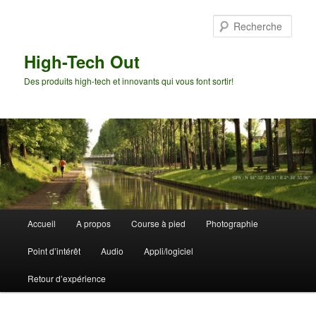
Aller
Aller
au
au
Rech
contenu
contenu
principal
secondaire
High-Tech Out
Des produits high-tech et innovants qui vous font sortir!
Menu
Accueil
A propos
Course à pied
Photographie
principal
Point d’intérêt
Audio
Appli/logiciel
Retour d’expérience