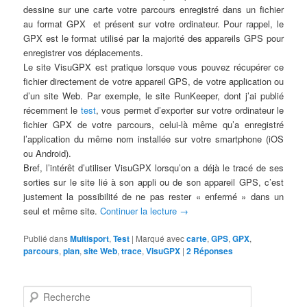
dessine sur une carte votre parcours enregistré dans un fichier
au format GPX et présent sur votre ordinateur. Pour rappel, le
GPX est le format utilisé par la majorité des appareils GPS pour
enregistrer vos déplacements.
Le site VisuGPX est pratique lorsque vous pouvez récupérer ce
fichier directement de votre appareil GPS, de votre application ou
d’un site Web. Par exemple, le site RunKeeper, dont j’ai publié
récemment le
test
, vous permet d’exporter sur votre ordinateur le
fichier GPX de votre parcours, celui-là même qu’a enregistré
l’application du même nom installée sur votre smartphone (iOS
ou Android).
Bref, l’intérêt d’utiliser VisuGPX lorsqu’on a déjà le tracé de ses
sorties sur le site lié à son appli ou de son appareil GPS, c’est
justement la possibilité de ne pas rester « enfermé » dans un
seul et même site.
Continuer la lecture
→
Publié dans
Multisport
,
Test
|
Marqué avec
carte
,
GPS
,
GPX
,
parcours
,
plan
,
site Web
,
trace
,
VisuGPX
|
2
Réponses
R
e