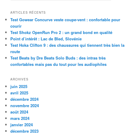
c
h
ARTICLES RÉCENTS
e
Test Gowear Concurve veste coupe-vent : confortable pour
r
courir
c
Test Shokz OpenRun Pro 2 : un grand bond en qualité
h
Point d’intérêt : Lac de Bled, Slovénie
e
Test Hoka Clifton 9 : des chaussures qui tiennent très bien la
route
Test Beats by Dre Beats Solo Buds : des intras très
confortables mais pas du tout pour les audiophiles
ARCHIVES
juin 2025
avril 2025
décembre 2024
novembre 2024
août 2024
mars 2024
janvier 2024
décembre 2023