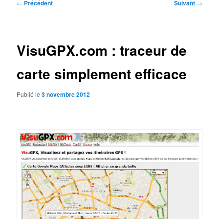
Navigation
←
Précédent
Suivant
→
des
articles
VisuGPX.com : traceur de
carte simplement efficace
Publié le
3 novembre 2012