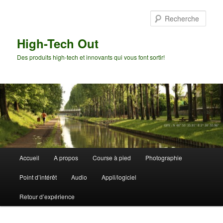
Aller
au
Rech
contenu
principal
High-Tech Out
Des produits high-tech et innovants qui vous font sortir!
Menu
Accueil
A propos
Course à pied
Photographie
principal
Point d’intérêt
Audio
Appli/logiciel
Retour d’expérience