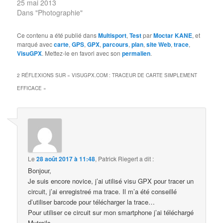
25 mai 2013
Dans "Photographie"
Ce contenu a été publié dans
Multisport
,
Test
par
Moctar KANE
, et
marqué avec
carte
,
GPS
,
GPX
,
parcours
,
plan
,
site Web
,
trace
,
VisuGPX
. Mettez-le en favori avec son
permalien
.
2 RÉFLEXIONS SUR «
VISUGPX.COM : TRACEUR DE CARTE SIMPLEMENT
EFFICACE
»
Le
28 août 2017 à 11:48
,
Patrick Riegert
a dit :
Bonjour,
Je suis encore novice, j’ai utilisé visu GPX pour tracer un
circuit, j’ai enregistreé ma trace. Il m’a été conseillé
d’utiliser barcode pour télécharger la trace…
Pour utiliser ce circuit sur mon smartphone j’ai téléchargé
Mytrails…