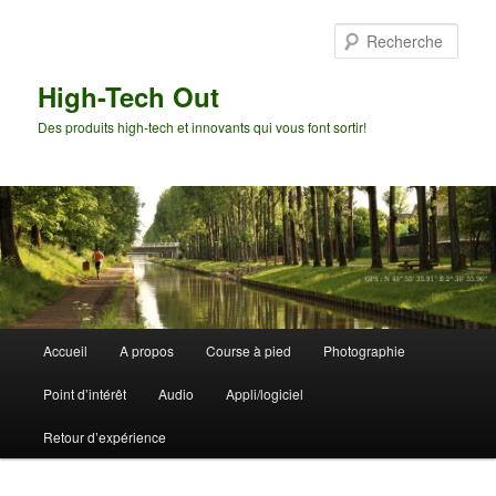
Aller
Aller
au
au
Rech
contenu
contenu
principal
secondaire
High-Tech Out
Des produits high-tech et innovants qui vous font sortir!
Menu
Accueil
A propos
Course à pied
Photographie
principal
Point d’intérêt
Audio
Appli/logiciel
Retour d’expérience