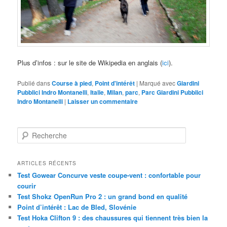
Plus d’infos : sur le site de Wikipedia en anglais (
ici
).
Publié dans
Course à pied
,
Point d'intérêt
|
Marqué avec
Giardini
Pubblici Indro Montanelli
,
Italie
,
Milan
,
parc
,
Parc Giardini Pubblici
Indro Montanelli
|
Laisser un commentaire
R
e
c
h
ARTICLES RÉCENTS
e
Test Gowear Concurve veste coupe-vent : confortable pour
r
courir
c
Test Shokz OpenRun Pro 2 : un grand bond en qualité
h
Point d’intérêt : Lac de Bled, Slovénie
e
Test Hoka Clifton 9 : des chaussures qui tiennent très bien la