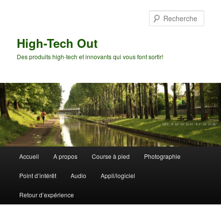
Aller
Aller
au
au
Rech
contenu
contenu
principal
secondaire
High-Tech Out
Des produits high-tech et innovants qui vous font sortir!
Menu
Accueil
A propos
Course à pied
Photographie
principal
Point d’intérêt
Audio
Appli/logiciel
Retour d’expérience