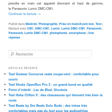
prendre en main cet appareil étonnant et haut de gamme,
le Panasonic Lumix DMC-CM1.
Continuer la lecture
→
Publié dans
Matériel
,
Photographie
,
Prise en main/Avant test
,
Test
|
Marqué avec
CM1
,
DMC-CM1
,
Lumix
,
Lumix DMC-CM1
,
Panasonic
,
Panasonic Lumix DMC-CM1
,
photophonie
,
smartphone
|
Une
réponse
R
e
c
h
ARTICLES RÉCENTS
e
Test Gowear Concurve veste coupe-vent : confortable pour
r
courir
c
Test Shokz OpenRun Pro 2 : un grand bond en qualité
h
Point d’intérêt : Lac de Bled, Slovénie
e
Test Hoka Clifton 9 : des chaussures qui tiennent très bien la
route
Test Beats by Dre Beats Solo Buds : des intras très
confortables mais pas du tout pour les audiophiles