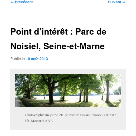
Navigation
←
Précédent
Suivant
→
des
articles
Point d’intérêt : Parc de
Noisiel, Seine-et-Marne
Publié le
10 août 2013
Photographié un jour d’été, le Parc de Noisiel, Noisiel, 08 2013.
Ph. Moctar KANE.