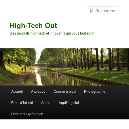
Aller
au
Rech
contenu
principal
High-Tech Out
Des produits high-tech et innovants qui vous font sortir!
Menu
Accueil
A propos
Course à pied
Photographie
principal
Point d’intérêt
Audio
Appli/logiciel
Retour d’expérience