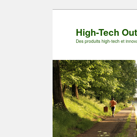
Aller
Aller
au
au
contenu
contenu
High-Tech Ou
principal
secondaire
Des produits high-tech et innova