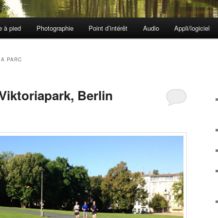
e à pied
Photographie
Point d’intérêt
Audio
Appli/logiciel
IA PARC
 Viktoriapark, Berlin