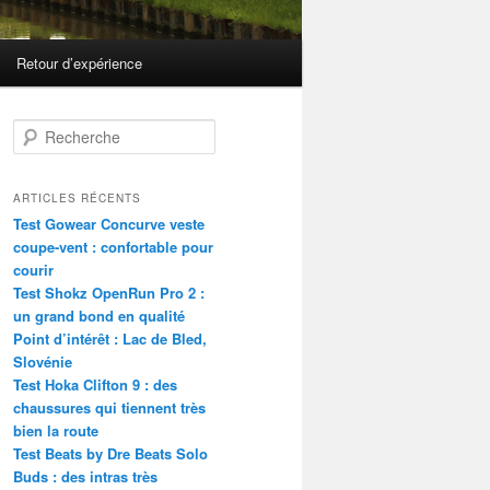
Retour d’expérience
R
e
c
h
ARTICLES RÉCENTS
e
Test Gowear Concurve veste
r
coupe-vent : confortable pour
c
courir
h
Test Shokz OpenRun Pro 2 :
e
un grand bond en qualité
Point d’intérêt : Lac de Bled,
Slovénie
Test Hoka Clifton 9 : des
chaussures qui tiennent très
bien la route
Test Beats by Dre Beats Solo
Buds : des intras très