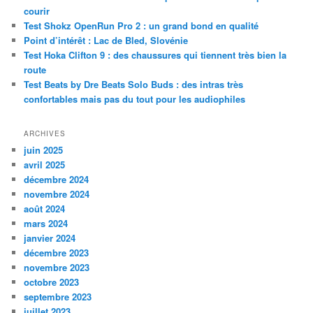
r
courir
c
Test Shokz OpenRun Pro 2 : un grand bond en qualité
h
Point d’intérêt : Lac de Bled, Slovénie
e
Test Hoka Clifton 9 : des chaussures qui tiennent très bien la
route
Test Beats by Dre Beats Solo Buds : des intras très
confortables mais pas du tout pour les audiophiles
ARCHIVES
juin 2025
avril 2025
décembre 2024
novembre 2024
août 2024
mars 2024
janvier 2024
décembre 2023
novembre 2023
octobre 2023
septembre 2023
juillet 2023