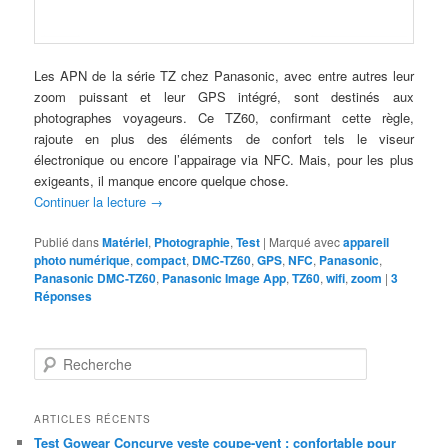
Les APN de la série TZ chez Panasonic, avec entre autres leur
zoom puissant et leur GPS intégré, sont destinés aux
photographes voyageurs. Ce TZ60, confirmant cette règle,
rajoute en plus des éléments de confort tels le viseur
électronique ou encore l’appairage via NFC. Mais, pour les plus
exigeants, il manque encore quelque chose.
Continuer la lecture
→
Publié dans
Matériel
,
Photographie
,
Test
|
Marqué avec
appareil
photo numérique
,
compact
,
DMC-TZ60
,
GPS
,
NFC
,
Panasonic
,
Panasonic DMC-TZ60
,
Panasonic Image App
,
TZ60
,
wifi
,
zoom
|
3
Réponses
R
e
c
h
ARTICLES RÉCENTS
e
Test Gowear Concurve veste coupe-vent : confortable pour