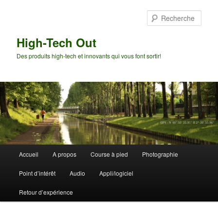
Aller
Aller
au
au
Rech
contenu
contenu
principal
secondaire
High-Tech Out
Des produits high-tech et innovants qui vous font sortir!
Menu
Accueil
A propos
Course à pied
Photographie
principal
Point d’intérêt
Audio
Appli/logiciel
Retour d’expérience