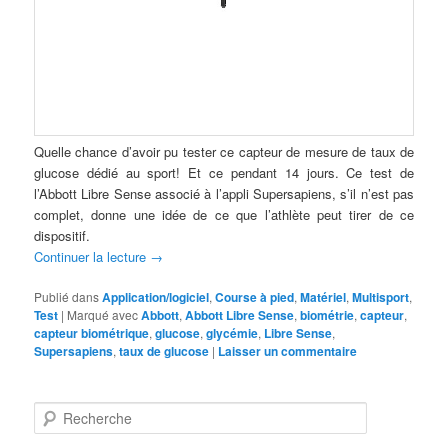
Quelle chance d’avoir pu tester ce capteur de mesure de taux de
glucose dédié au sport! Et ce pendant 14 jours. Ce test de
l’Abbott Libre Sense associé à l’appli Supersapiens, s’il n’est pas
complet, donne une idée de ce que l’athlète peut tirer de ce
dispositif.
Continuer la lecture
→
Publié dans
Application/logiciel
,
Course à pied
,
Matériel
,
Multisport
,
Test
|
Marqué avec
Abbott
,
Abbott Libre Sense
,
biométrie
,
capteur
,
capteur biométrique
,
glucose
,
glycémie
,
Libre Sense
,
Supersapiens
,
taux de glucose
|
Laisser un commentaire
R
e