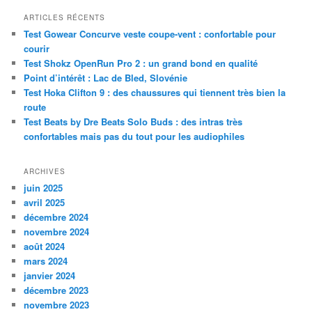
c
h
ARTICLES RÉCENTS
e
Test Gowear Concurve veste coupe-vent : confortable pour
r
courir
c
Test Shokz OpenRun Pro 2 : un grand bond en qualité
h
Point d’intérêt : Lac de Bled, Slovénie
e
Test Hoka Clifton 9 : des chaussures qui tiennent très bien la
route
Test Beats by Dre Beats Solo Buds : des intras très
confortables mais pas du tout pour les audiophiles
ARCHIVES
juin 2025
avril 2025
décembre 2024
novembre 2024
août 2024
mars 2024
janvier 2024
décembre 2023
novembre 2023