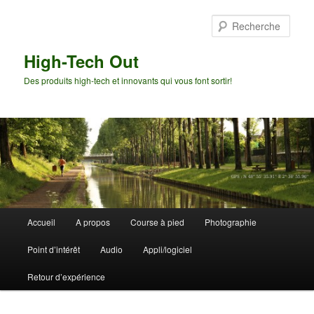
Aller
Aller
au
au
Rech
contenu
contenu
principal
secondaire
High-Tech Out
Des produits high-tech et innovants qui vous font sortir!
Menu
Accueil
A propos
Course à pied
Photographie
principal
Point d’intérêt
Audio
Appli/logiciel
Retour d’expérience