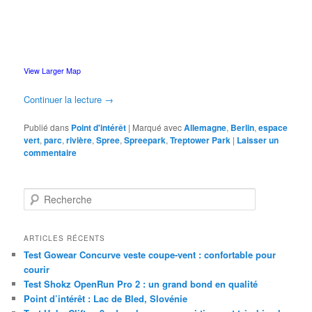
View Larger Map
Continuer la lecture
→
Publié dans
Point d'intérêt
|
Marqué avec
Allemagne
,
Berlin
,
espace
vert
,
parc
,
rivière
,
Spree
,
Spreepark
,
Treptower Park
|
Laisser un
commentaire
R
e
c
h
ARTICLES RÉCENTS
e
Test Gowear Concurve veste coupe-vent : confortable pour
r
courir
c
Test Shokz OpenRun Pro 2 : un grand bond en qualité
h
Point d’intérêt : Lac de Bled, Slovénie
e