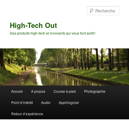
Aller
Aller
au
au
Rech
contenu
contenu
principal
secondaire
High-Tech Out
Des produits high-tech et innovants qui vous font sortir!
Menu
Accueil
A propos
Course à pied
Photographie
principal
Point d’intérêt
Audio
Appli/logiciel
Retour d’expérience