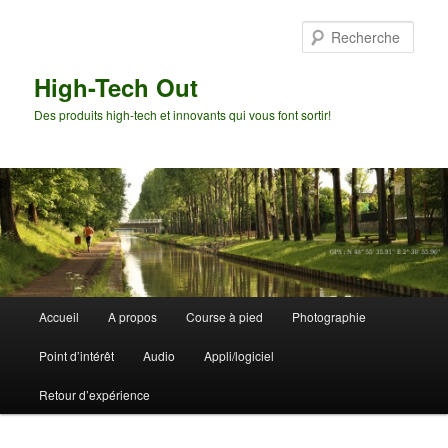
Aller
Aller
au
au
Rech
contenu
contenu
principal
secondaire
High-Tech Out
Des produits high-tech et innovants qui vous font sortir!
Menu
Accueil
A propos
Course à pied
Photographie
principal
Point d’intérêt
Audio
Appli/logiciel
Retour d’expérience