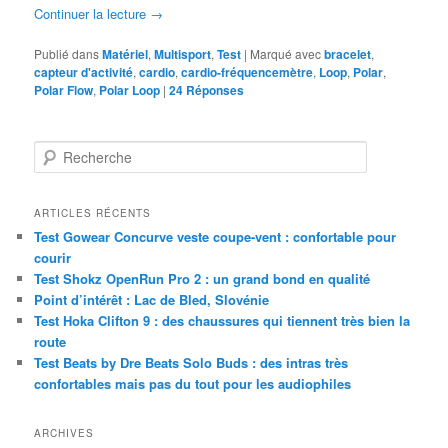
Continuer la lecture
→
Publié dans
Matériel
,
Multisport
,
Test
|
Marqué avec
bracelet
,
capteur d'activité
,
cardio
,
cardio-fréquencemètre
,
Loop
,
Polar
,
Polar Flow
,
Polar Loop
|
24
Réponses
R
e
c
h
ARTICLES RÉCENTS
e
Test Gowear Concurve veste coupe-vent : confortable pour
r
courir
c
Test Shokz OpenRun Pro 2 : un grand bond en qualité
h
Point d’intérêt : Lac de Bled, Slovénie
e
Test Hoka Clifton 9 : des chaussures qui tiennent très bien la
route
Test Beats by Dre Beats Solo Buds : des intras très
confortables mais pas du tout pour les audiophiles
ARCHIVES