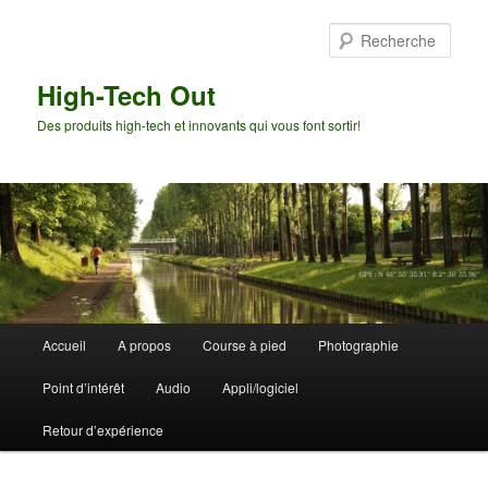
Aller
Aller
au
au
Rech
contenu
contenu
principal
secondaire
High-Tech Out
Des produits high-tech et innovants qui vous font sortir!
Menu
Accueil
A propos
Course à pied
Photographie
principal
Point d’intérêt
Audio
Appli/logiciel
Retour d’expérience