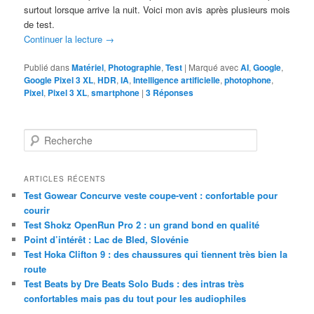
surtout lorsque arrive la nuit. Voici mon avis après plusieurs mois
de test.
Continuer la lecture
→
Publié dans
Matériel
,
Photographie
,
Test
|
Marqué avec
AI
,
Google
,
Google Pixel 3 XL
,
HDR
,
IA
,
Intelligence artificielle
,
photophone
,
Pixel
,
Pixel 3 XL
,
smartphone
|
3
Réponses
R
e
c
h
ARTICLES RÉCENTS
e
Test Gowear Concurve veste coupe-vent : confortable pour
r
courir
c
Test Shokz OpenRun Pro 2 : un grand bond en qualité
h
Point d’intérêt : Lac de Bled, Slovénie
e
Test Hoka Clifton 9 : des chaussures qui tiennent très bien la
route
Test Beats by Dre Beats Solo Buds : des intras très
confortables mais pas du tout pour les audiophiles