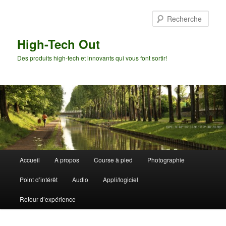
Aller
Aller
au
au
Rech
contenu
contenu
principal
secondaire
High-Tech Out
Des produits high-tech et innovants qui vous font sortir!
Menu
Accueil
A propos
Course à pied
Photographie
principal
Point d’intérêt
Audio
Appli/logiciel
Retour d’expérience