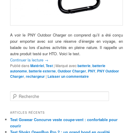
A voir le PNY Outdoor Charger on comprend qu’il a été conçu
pour emporter avec soi une réserve d’énergie en voyage, en
balade ou lors d’autres activités en pleine nature. Il rappelle un
autre produit testé sur HTO. Voici le test.
Continuer la lecture
→
Publié dans
Matériel
,
Test
|
Marqué avec
batterie
,
batterie
autonome
,
batterie externe
,
Outdoor Charger
,
PNY
,
PNY Outdoor
Charger
,
rechargeur
|
Laisser un commentaire
R
e
c
h
ARTICLES RÉCENTS
e
Test Gowear Concurve veste coupe-vent : confortable pour
r
courir
c
Test Shokz OpenRun Pro 2 : un grand bond en qualité