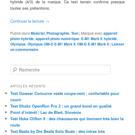
hybride (4/3) de la marque. Ce test terrain confirme presque
toutes ses prétentions.
Continuer la lecture
→
Publié dans
Matériel
,
Photographie
,
Test
|
Marqué avec
appareil
photo hybride
,
appareil photo numérique
,
E-M1 Mark II
,
hybride
,
Olympus
,
Olympus OM-D E-M1 Mark II
,
OM-D E-M1 Mark II
|
Laisser
un commentaire
R
e
c
h
ARTICLES RÉCENTS
e
Test Gowear Concurve veste coupe-vent : confortable pour
r
courir
c
Test Shokz OpenRun Pro 2 : un grand bond en qualité
h
Point d’intérêt : Lac de Bled, Slovénie
e
Test Hoka Clifton 9 : des chaussures qui tiennent très bien la
route
Test Beats by Dre Beats Solo Buds : des intras très