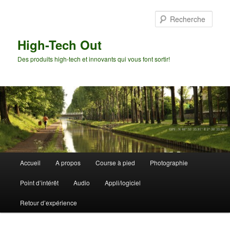
Aller
Aller
au
au
Rech
contenu
contenu
principal
secondaire
High-Tech Out
Des produits high-tech et innovants qui vous font sortir!
Menu
Accueil
A propos
Course à pied
Photographie
principal
Point d’intérêt
Audio
Appli/logiciel
Retour d’expérience