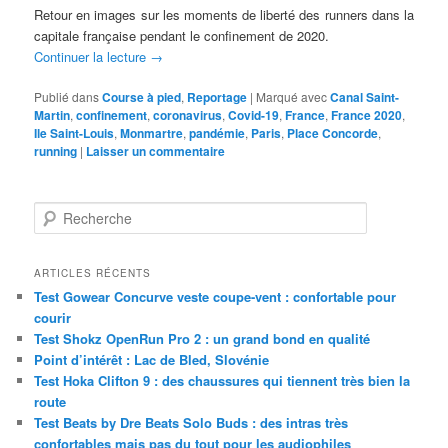
Retour en images sur les moments de liberté des runners dans la
capitale française pendant le confinement de 2020.
Continuer la lecture
→
Publié dans
Course à pied
,
Reportage
|
Marqué avec
Canal Saint-
Martin
,
confinement
,
coronavirus
,
Covid-19
,
France
,
France 2020
,
Ile Saint-Louis
,
Monmartre
,
pandémie
,
Paris
,
Place Concorde
,
running
|
Laisser un commentaire
R
e
c
h
ARTICLES RÉCENTS
e
Test Gowear Concurve veste coupe-vent : confortable pour
r
courir
c
Test Shokz OpenRun Pro 2 : un grand bond en qualité
h
Point d’intérêt : Lac de Bled, Slovénie
e
Test Hoka Clifton 9 : des chaussures qui tiennent très bien la
route
Test Beats by Dre Beats Solo Buds : des intras très
confortables mais pas du tout pour les audiophiles