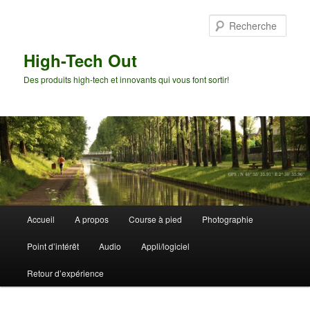
Aller
Aller
au
au
Rech
contenu
contenu
principal
secondaire
High-Tech Out
Des produits high-tech et innovants qui vous font sortir!
Menu
Accueil
A propos
Course à pied
Photographie
principal
Point d’intérêt
Audio
Appli/logiciel
Retour d’expérience