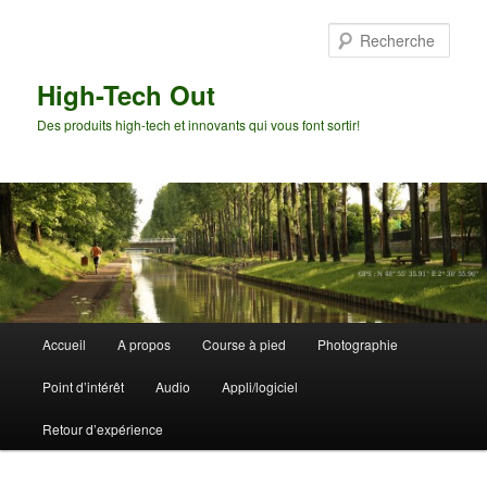
Aller
Aller
au
au
Rech
contenu
contenu
principal
secondaire
High-Tech Out
Des produits high-tech et innovants qui vous font sortir!
Menu
Accueil
A propos
Course à pied
Photographie
principal
Point d’intérêt
Audio
Appli/logiciel
Retour d’expérience