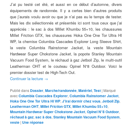
J’ai pu testé cet été, et aussi en ce début d’automne, divers
équipements de randonnée. Il y a certes bien d’autres produits
que j’aurais voulu avoir ou que je n’ai pas eu le temps de tester.
Mais les dix sélectionnés et présentés ici sont tous ceux que j’ai
appréciés : le sac à dos Millet Khumbu 55+10, les chaussures
Millet Friction GTX, les chaussures Hoka One One Tor Ultra HI
WP, la chemise Columbia Cascades Explorer Long Sleeve Shirt,
la veste Columbia Rainstomer Jacket, la veste Mountain
Hardwear Super Chokstone Jacket, la popote Stanley Mountain
Vacuum Food System, le réchaud à gaz Jetboil Zip, le multi-outil
Leatherman OHT et le couteau Opinel N°8 Outdoor. Voici le
premier dossier test de High-Tech Out.
Continuer la lecture
→
Publié dans
Dossier
,
Marche/randonnée
,
Matériel
,
Test
|
Marqué
avec
Columbia Cascades Explorer
,
Columbia Rainstomer Jacket
,
Hoka One One Tor Ultra HI WP
,
J'irai dormir chez vous
,
Jetboil Zip
,
Leatherman OHT
,
Millet Friction GTX
,
Millet Khumbu 55+10
,
Mountain Hardwear Super Chokstone Jacket
,
Opinel N°8 Outdoor
,
réchaud à gaz
,
sac à dos
,
Stanley Mountain Vacuum Food System
,
veste
|
Une
réponse