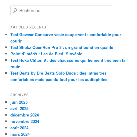
R
e
c
h
ARTICLES RÉCENTS
e
Test Gowear Concurve veste coupe-vent : confortable pour
r
courir
c
Test Shokz OpenRun Pro 2 : un grand bond en qualité
h
Point d’intérêt : Lac de Bled, Slovénie
e
Test Hoka Clifton 9 : des chaussures qui tiennent très bien la
route
Test Beats by Dre Beats Solo Buds : des intras très
confortables mais pas du tout pour les audiophiles
ARCHIVES
juin 2025
avril 2025
décembre 2024
novembre 2024
août 2024
mars 2024