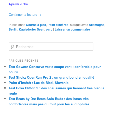
Agrandir le plan
Continuer la lecture
→
Publié dans
Course à pied
,
Point d'intérêt
|
Marqué avec
Allemagne
,
Berlin
,
Kaulsdorfer Seen
,
parc
|
Laisser un commentaire
R
e
c
h
ARTICLES RÉCENTS
e
Test Gowear Concurve veste coupe-vent : confortable pour
r
courir
c
Test Shokz OpenRun Pro 2 : un grand bond en qualité
h
Point d’intérêt : Lac de Bled, Slovénie
e
Test Hoka Clifton 9 : des chaussures qui tiennent très bien la
route
Test Beats by Dre Beats Solo Buds : des intras très
confortables mais pas du tout pour les audiophiles