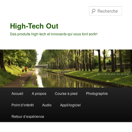
Aller
Aller
au
au
Rech
contenu
contenu
principal
secondaire
High-Tech Out
Des produits high-tech et innovants qui vous font sortir!
Menu
Accueil
A propos
Course à pied
Photographie
principal
Point d’intérêt
Audio
Appli/logiciel
Retour d’expérience