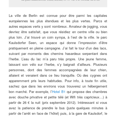
La ville de Berlin est connue pour être parmi les capitales
européennes les plus étendues et les plus vertes. Parcs et
autres espaces verts y sont nombreux. Amateur de jogging, vous
devriez être satisfait, que vous résidiez en centre ville ou bien
plus loin. J’ai trouvé un coin sympa, à l’est de la ville. le parc
Kaulsdorfer Seen, un espace qui donne l’impression d’être
pratiquement en pleine campagne. J’ai fait le tour d’un des lacs,
suivant par moments des chemins hasardeux serpentant dans
l’herbe. L’eau du lac m’a paru très propre. Une jeune femme,
laissant son vélo sur l’herbe, s’y baignait d’ailleurs. Plusieurs
personnes, dont des femmes accompagnées de leur chien,
allaient et venaient dans ce lieu tranquille. Où des cygnes ont
apparemment pris leurs habitudes. Pour info, à toute fin utile,
sachez que dans les environs vous trouverez un hébergement
bon marché. Par exemple, l’
Hotel B1
qui propose des chambres
avec douche privative et petite télé (et Wifi très capricieux…) à
partir de 26 € la nuit (prix septembre 2012). Intéressant si vous
avez la patience de prendre le bus (juste quelques minutes à
partir de l’arrêt en face de l’hôtel) puis, à la gare de Kaulsdorf, le