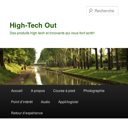
Aller
Aller
au
au
Rech
contenu
contenu
principal
secondaire
High-Tech Out
Des produits high-tech et innovants qui vous font sortir!
Menu
Accueil
A propos
Course à pied
Photographie
principal
Point d’intérêt
Audio
Appli/logiciel
Retour d’expérience