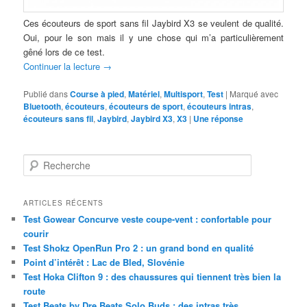
Ces écouteurs de sport sans fil Jaybird X3 se veulent de qualité.
Oui, pour le son mais il y une chose qui m’a particulièrement
gêné lors de ce test.
Continuer la lecture
→
Publié dans
Course à pied
,
Matériel
,
Multisport
,
Test
|
Marqué avec
Bluetooth
,
écouteurs
,
écouteurs de sport
,
écouteurs intras
,
écouteurs sans fil
,
Jaybird
,
Jaybird X3
,
X3
|
Une
réponse
R
e
c
h
ARTICLES RÉCENTS
e
Test Gowear Concurve veste coupe-vent : confortable pour
r
courir
c
Test Shokz OpenRun Pro 2 : un grand bond en qualité
h
Point d’intérêt : Lac de Bled, Slovénie
e
Test Hoka Clifton 9 : des chaussures qui tiennent très bien la
route
Test Beats by Dre Beats Solo Buds : des intras très