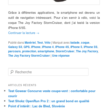
Grâce à différentes applications, le smartphone est devenu un
outil de navigation intéressant. Pour s’en servir à vélo, voici la
coque The Joy Factory StormCruiser, dont j’ai testé la version
iPhone 5/5S.
Continuer la lecture
→
Publié dans
Matériel
,
Test
,
Vélo
|
Marqué avec
balade
,
coque
,
Galaxy S3
,
GPS
,
iPhone
,
iPhone 4
,
iPhone 4S
,
iPhone 5
,
iPhone 5S
,
parcours
,
protection
,
smartphone
,
StormCruiser
,
The Joy Factory
,
The Joy Factory StormCruiser
|
Une
réponse
R
e
c
h
ARTICLES RÉCENTS
e
Test Gowear Concurve veste coupe-vent : confortable pour
r
courir
c
Test Shokz OpenRun Pro 2 : un grand bond en qualité
h
Point d’intérêt : Lac de Bled, Slovénie
e