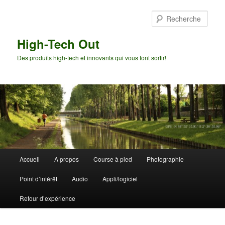
Aller
Aller
au
au
Rech
contenu
contenu
principal
secondaire
High-Tech Out
Des produits high-tech et innovants qui vous font sortir!
Menu
Accueil
A propos
Course à pied
Photographie
principal
Point d’intérêt
Audio
Appli/logiciel
Retour d’expérience