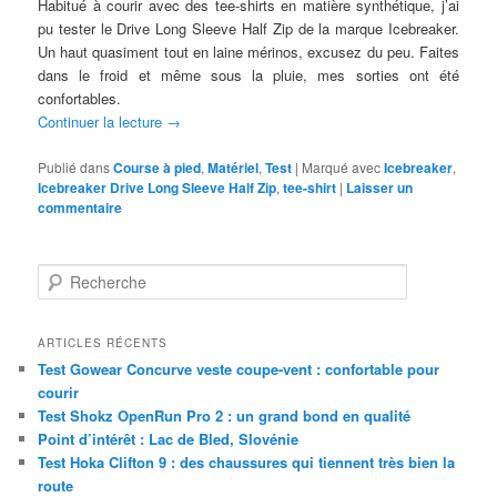
Habitué à courir avec des tee-shirts en matière synthétique, j’ai
pu tester le Drive Long Sleeve Half Zip de la marque Icebreaker.
Un haut quasiment tout en laine mérinos, excusez du peu. Faites
dans le froid et même sous la pluie, mes sorties ont été
confortables.
Continuer la lecture
→
Publié dans
Course à pied
,
Matériel
,
Test
|
Marqué avec
Icebreaker
,
Icebreaker Drive Long Sleeve Half Zip
,
tee-shirt
|
Laisser un
commentaire
R
e
c
h
ARTICLES RÉCENTS
e
Test Gowear Concurve veste coupe-vent : confortable pour
r
courir
c
Test Shokz OpenRun Pro 2 : un grand bond en qualité
h
Point d’intérêt : Lac de Bled, Slovénie
e
Test Hoka Clifton 9 : des chaussures qui tiennent très bien la
route