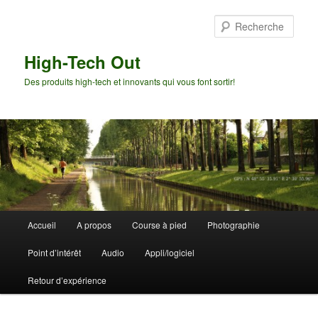
Aller
Aller
au
au
Rech
contenu
contenu
principal
secondaire
High-Tech Out
Des produits high-tech et innovants qui vous font sortir!
Menu
Accueil
A propos
Course à pied
Photographie
principal
Point d’intérêt
Audio
Appli/logiciel
Retour d’expérience