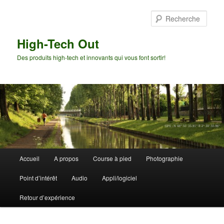
Aller
Aller
au
au
Rech
contenu
contenu
principal
secondaire
High-Tech Out
Des produits high-tech et innovants qui vous font sortir!
Menu
Accueil
A propos
Course à pied
Photographie
principal
Point d’intérêt
Audio
Appli/logiciel
Retour d’expérience