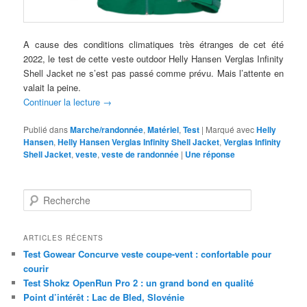
A cause des conditions climatiques très étranges de cet été
2022, le test de cette veste outdoor Helly Hansen Verglas Infinity
Shell Jacket ne s’est pas passé comme prévu. Mais l’attente en
valait la peine.
Continuer la lecture
→
Publié dans
Marche/randonnée
,
Matériel
,
Test
|
Marqué avec
Helly
Hansen
,
Helly Hansen Verglas Infinity Shell Jacket
,
Verglas Infinity
Shell Jacket
,
veste
,
veste de randonnée
|
Une
réponse
R
e
c
h
ARTICLES RÉCENTS
e
Test Gowear Concurve veste coupe-vent : confortable pour
r
courir
c
Test Shokz OpenRun Pro 2 : un grand bond en qualité
h
Point d’intérêt : Lac de Bled, Slovénie
e