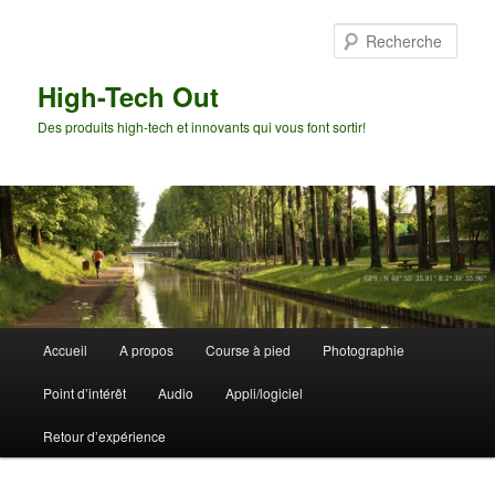
Aller
Aller
au
au
Rech
contenu
contenu
principal
secondaire
High-Tech Out
Des produits high-tech et innovants qui vous font sortir!
Menu
Accueil
A propos
Course à pied
Photographie
principal
Point d’intérêt
Audio
Appli/logiciel
Retour d’expérience