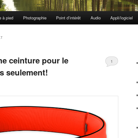
e à pied
Photographie
Point d’intérêt
Audio
Appli/logiciel
LT
ne ceinture pour le
1
s seulement!