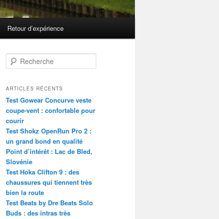
Retour d’expérience
R
e
c
h
ARTICLES RÉCENTS
e
Test Gowear Concurve veste
r
coupe-vent : confortable pour
c
courir
h
Test Shokz OpenRun Pro 2 :
e
un grand bond en qualité
Point d’intérêt : Lac de Bled,
Slovénie
Test Hoka Clifton 9 : des
chaussures qui tiennent très
bien la route
Test Beats by Dre Beats Solo
Buds : des intras très