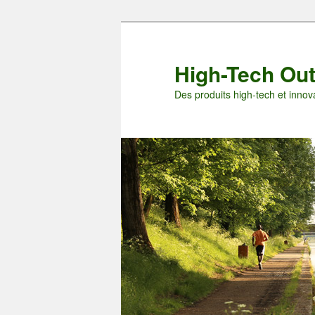
Aller
Aller
au
au
contenu
contenu
High-Tech Ou
principal
secondaire
Des produits high-tech et innova