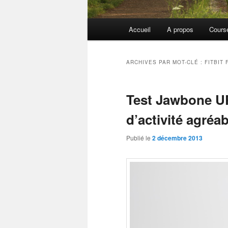
Menu
Accueil
A propos
Cours
principal
ARCHIVES PAR MOT-CLÉ :
FITBIT 
Test Jawbone UP
d’activité agréab
Publié le
2 décembre 2013