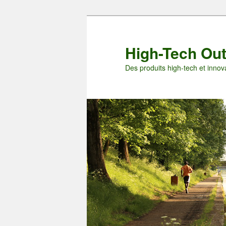
Aller
Aller
au
au
contenu
contenu
High-Tech Ou
principal
secondaire
Des produits high-tech et innova