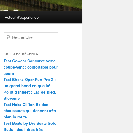
Retour d’expérience
R
e
c
h
ARTICLES RÉCENTS
e
Test Gowear Concurve veste
r
coupe-vent : confortable pour
c
courir
h
Test Shokz OpenRun Pro 2 :
e
un grand bond en qualité
Point d’intérêt : Lac de Bled,
Slovénie
Test Hoka Clifton 9 : des
chaussures qui tiennent très
bien la route
Test Beats by Dre Beats Solo
Buds : des intras très