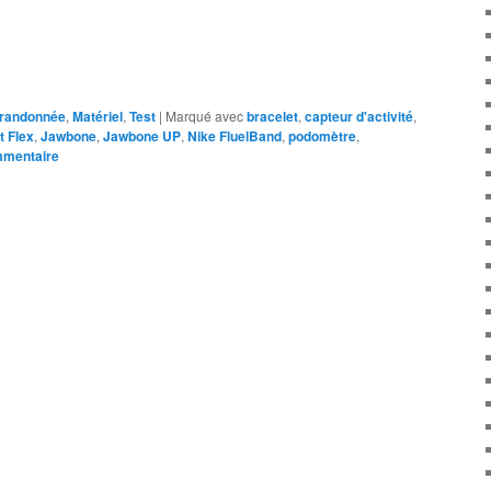
randonnée
,
Matériel
,
Test
|
Marqué avec
bracelet
,
capteur d'activité
,
it Flex
,
Jawbone
,
Jawbone UP
,
Nike FluelBand
,
podomètre
,
mmentaire