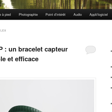
e à pied
Photographie
Point d’intérêt
Audio
Appli/logiciel
FLEX
 : un bracelet capteur
le et efficace