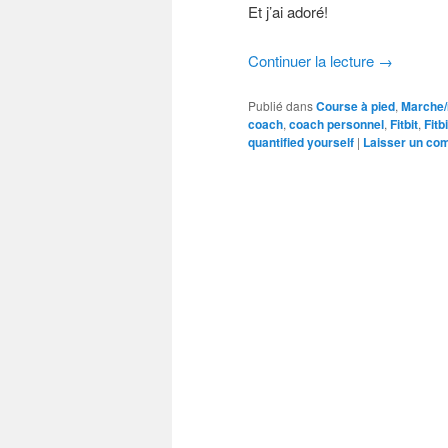
Et j’ai adoré!
Continuer la lecture
→
Publié dans
Course à pied
,
Marche/
coach
,
coach personnel
,
Fitbit
,
Fitb
quantified yourself
|
Laisser un co