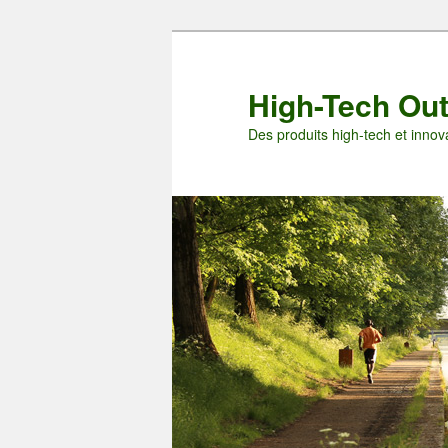
Aller
Aller
au
au
contenu
contenu
High-Tech Ou
principal
secondaire
Des produits high-tech et innova