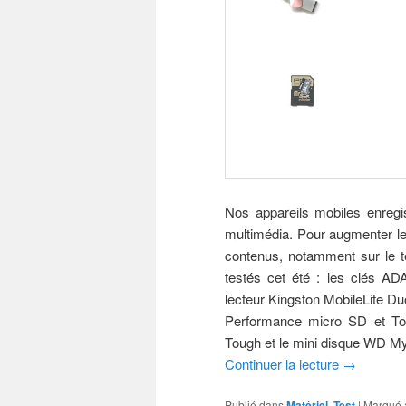
Nos appareils mobiles enregi
multimédia. Pour augmenter l
contenus, notamment sur le ter
testés cet été : les clés A
lecteur Kingston MobileLite D
Performance micro SD et T
Tough et le mini disque WD M
Continuer la lecture
→
Publié dans
Matériel
,
Test
|
Marqué 