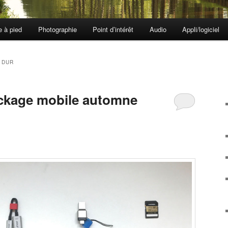
e à pied
Photographie
Point d’intérêt
Audio
Appli/logiciel
 DUR
ockage mobile automne