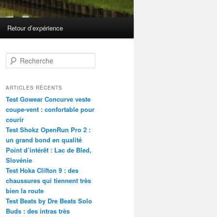
Retour d’expérience
R
e
c
h
ARTICLES RÉCENTS
e
Test Gowear Concurve veste
r
coupe-vent : confortable pour
c
courir
h
Test Shokz OpenRun Pro 2 :
e
un grand bond en qualité
Point d’intérêt : Lac de Bled,
Slovénie
Test Hoka Clifton 9 : des
chaussures qui tiennent très
bien la route
Test Beats by Dre Beats Solo
Buds : des intras très