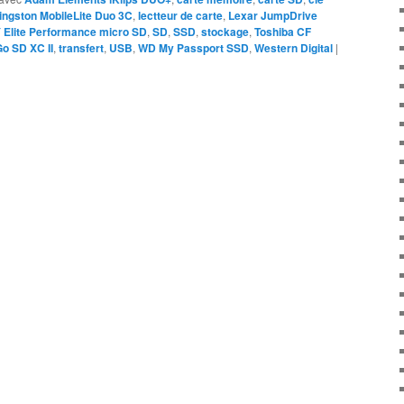
ingston MobileLite Duo 3C
,
lectteur de carte
,
Lexar JumpDrive
 Elite Performance micro SD
,
SD
,
SSD
,
stockage
,
Toshiba CF
Go SD XC II
,
transfert
,
USB
,
WD My Passport SSD
,
Western Digital
|