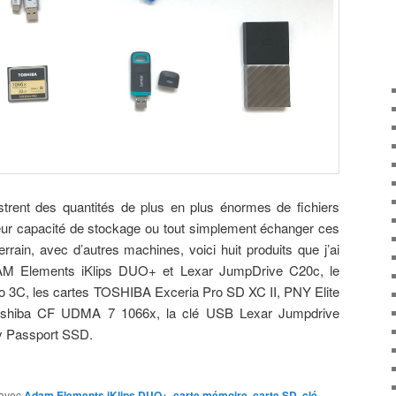
strent des quantités de plus en plus énormes de fichiers
eur capacité de stockage ou tout simplement échanger ces
rain, avec d’autres machines, voici huit produits que j’ai
DAM Elements iKlips DUO+ et Lexar JumpDrive C20c, le
uo 3C, les cartes TOSHIBA Exceria Pro SD XC II, PNY Elite
oshiba CF UDMA 7 1066x, la clé USB Lexar Jumpdrive
y Passport SSD.
avec
Adam Elements iKlips DUO+
,
carte mémoire
,
carte SD
,
clé