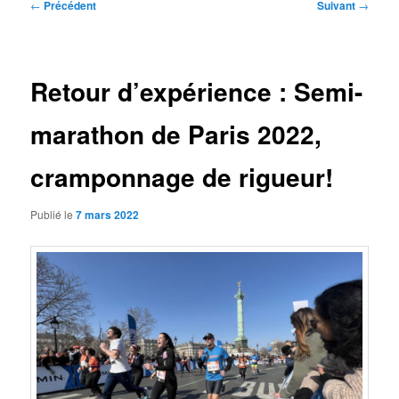
Navigation
←
Précédent
Suivant
→
des
articles
Retour d’expérience : Semi-
marathon de Paris 2022,
cramponnage de rigueur!
Publié le
7 mars 2022