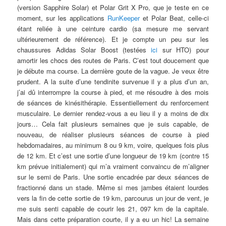
(version Sapphire Solar) et Polar Grit X Pro, que je teste en ce
moment, sur les applications
RunKeeper
et Polar Beat, celle-ci
étant reliée à une ceinture cardio (sa mesure me servant
ultérieurement de référence). Et je compte un peu sur les
chaussures Adidas Solar Boost (testées
ici
sur HTO) pour
amortir les chocs des routes de Paris. C’est tout doucement que
je débute ma course. La dernière goute de la vague. Je veux être
prudent. A la suite d’une tendinite survenue il y a plus d’un an,
j’ai dû interrompre la course à pied, et me résoudre à des mois
de séances de kinésithérapie. Essentiellement du renforcement
musculaire. Le dernier rendez-vous a eu lieu il y a moins de dix
jours… Cela fait plusieurs semaines que je suis capable, de
nouveau, de réaliser plusieurs séances de course à pied
hebdomadaires, au minimum 8 ou 9 km, voire, quelques fois plus
de 12 km. Et c’est une sortie d’une longueur de 19 km (contre 15
km prévue initialement) qui m’a vraiment convaincu de m’aligner
sur le semi de Paris. Une sortie encadrée par deux séances de
fractionné dans un stade. Même si mes jambes étaient lourdes
vers la fin de cette sortie de 19 km, parcourus un jour de vent, je
me suis senti capable de courir les 21, 097 km de la capitale.
Mais dans cette préparation courte, il y a eu un hic! La semaine