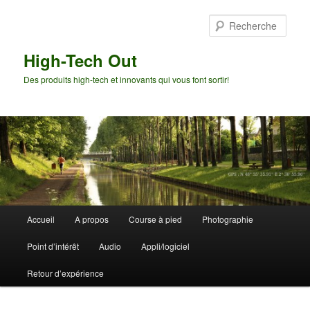
Aller
au
Rech
contenu
principal
High-Tech Out
Des produits high-tech et innovants qui vous font sortir!
Menu
Accueil
A propos
Course à pied
Photographie
principal
Point d’intérêt
Audio
Appli/logiciel
Retour d’expérience