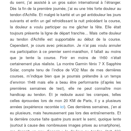
du semi, j’ai assisté à un gros salon international à l’étranger.
Dès la fin de la première journée, j’ai eu une très forte douleur au
tendon d’Achille. Et malgré le karité et un gel antidouleur les jours
suivants et enfin un gel refroidissant la nuit précédant la course,
la douleur a voulu participer ou me gâcher la fête. Elle était
toujours présente la ligne de départ franchie… Mais cette douleur
au tendon d’Achille est supportable au début de la course.
Cependant, je cours avec précaution. Je n’ai pas voulu annuler
ma participation à ce premier semi-marathon, il fallait au moins
que je tente la course. Finir en moins de 1h50 n’était
certainement plus réaliste. La montre Garmin fēnix 7 X Sapphire
Solar, compte tenu de l’indice de VO2 Max de mes dernières
courses, m’indique bien que je pourrais prétendre à un temps
d’environ 1h48 mais elle a beau être performante (d’après les
premières semaines de test), elle ne peut connaître mon
handicap au tendon. Et je redoute aussi les crampes, telles
celles éprouvées lors de mon 20 KM de Paris, il y a plusieurs
années (expérience racontée
ici
). Ces dernières semaines, j’en ai
eu plusieurs, mais heureusement pas lors des entraînements. Et
la dernière course faite quatre jours avant le semi, quoique lente
(surtout à cause des nombreuses images prises au smartphone),