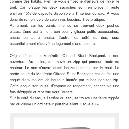
comme des habits. Rien ne vous empêche d’ailleurs de mixer le
tout. Car lorsque les deux sacoches sont en place, il reste
environ 40% de capacité disponible à l’intérieur du sac. A vous
donc de remplir ce vide selon vos besoins. Très pratique.
Autrement, sur les parois internes se trouvent deux poches
plates. L’une est à filet : bon pour y glisser petits accessoires,
encas ou autre chose. L’autre, du côté du dos, sera
essentiellement réservé au logement d’une tablette.
Originalité de ce Manfrotto Offroad Stunt Backpack : son
ouverture. Au milieu, se trouve un zipp qui parcourt toute sa
hauteur. Le sac s’ouvre aussi horizontalement par le haut. La
partie haute du Manfrotto Offroad Stunt Backpack est en fait une
coque d’environ cm de hauteur, limitée par le bas par son zip.
Cette coque sert aussi d’espace de rangement, accessible une
fois dézippée et rabattue vers l’arrière.
Sur le côté du sac, à l’arrière du sac, se trouve une fente zippée
par où glisse un ordinateur portable allant jusque 13 ».