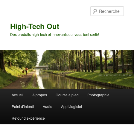
Aller
au
Rech
contenu
principal
High-Tech Out
Des produits high-tech et innovants qui vous font sortir!
Menu
Accueil
A propos
Course à pied
Photographie
principal
Point d’intérêt
Audio
Appli/logiciel
Retour d’expérience