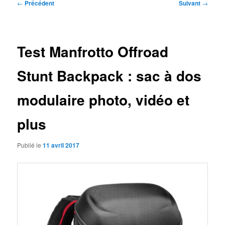
Navigation
←
Précédent
Suivant
→
des
articles
Test Manfrotto Offroad
Stunt Backpack : sac à dos
modulaire photo, vidéo et
plus
Publié le
11 avril 2017