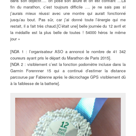
dans son objectif…. on pose son allure et on est confiant …La
fin du marathon, c’est toujours difficile …. je ne sais pas si
j’aurais mieux réussi avec une montre qui aurait fonctionné
jusqu’au bout. Pas sûr, car j’ai donné toute l’énergie qui me
restait, il a fait très chaud.[C’était une] belle journée du 12 avril et
la médaille est la plus belle de toutes ! 54000 héros le même
jour »
[NDA 1 : l’organisateur ASO a annoncé le nombre de 41 342
coureurs ayant pris le départ du Marathon de Paris 2015].
[NDA 2 : visiblement c’est la fonction podomètre incluse dans la
Garmin Forennner 15 qui a continué d’estimer la distance
parcourue par Fabienne après le décrochage GPS visiblement dû
à la faiblesse de la batterie].