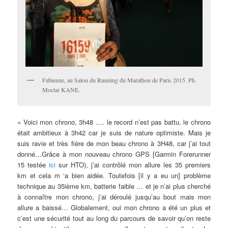
Fabienne, au Salon du Running du Marathon de Paris 2015. Ph.
Moctar KANE.
« Voici mon chrono, 3h48 …. le record n’est pas battu, le chrono
était ambitieux à 3h42 car je suis de nature optimiste. Mais je
suis ravie et très fière de mon beau chrono à 3H48, car j’ai tout
donné…Grâce à mon nouveau chrono GPS [Garmin Forerunner
15 testée
ici
sur HTO), j’ai contrôlé mon allure les 35 premiers
km et cela m ‘a bien aidée. Toutefois [il y a eu un] problème
technique au 35ième km, batterie faible … et je n’ai plus cherché
à connaître mon chrono, j’ai déroulé jusqu’au bout mais mon
allure a baissé… Globalement, oui mon chrono a été un plus et
c’est une sécurité tout au long du parcours de savoir qu’on reste