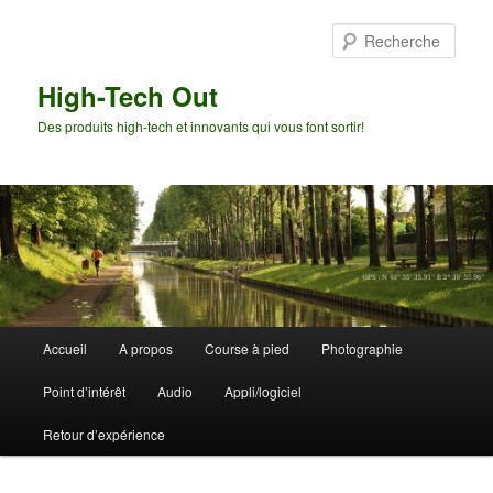
Aller
au
Rech
contenu
principal
High-Tech Out
Des produits high-tech et innovants qui vous font sortir!
Menu
Accueil
A propos
Course à pied
Photographie
principal
Point d’intérêt
Audio
Appli/logiciel
Retour d’expérience