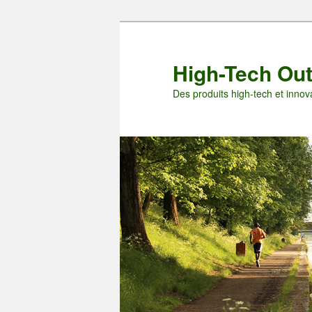
Aller
au
contenu
High-Tech Ou
principal
Des produits high-tech et innova