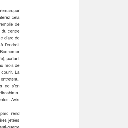
remarquer
aterez cela
 remplie de
t du centre
me d’arc de
à l’endroit
a Bachemer
é), portant
 au mois de
 courir. La
 entretenu.
ns ne s’en
Hiroshima-
entes. Avis
 parc rend
res jetées
anti-guerre