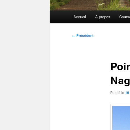
Menu
Accueil
A propos
Cours
principal
Navigation
←
Précédent
des
articles
Poin
Nag
Publié le
19