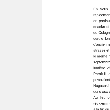
En vous 
rapidement
en particu
snacks et 
de Cologne
cercle lon
d’ancienn
strasse et
le même no
septembre 
lumière vi
Paraît-il
priveraie
Nagasaki P
donc aux 
Au lieu o
(évidemme
à la fin d