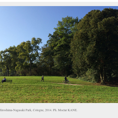
Hiroshima-Nagasaki Park, Cologne, 2014. Ph. Moctar KANE.