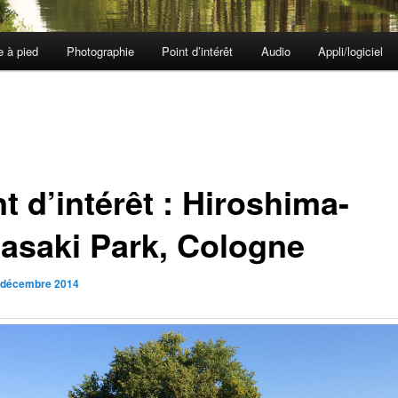
e à pied
Photographie
Point d’intérêt
Audio
Appli/logiciel
t d’intérêt : Hiroshima-
asaki Park, Cologne
 décembre 2014