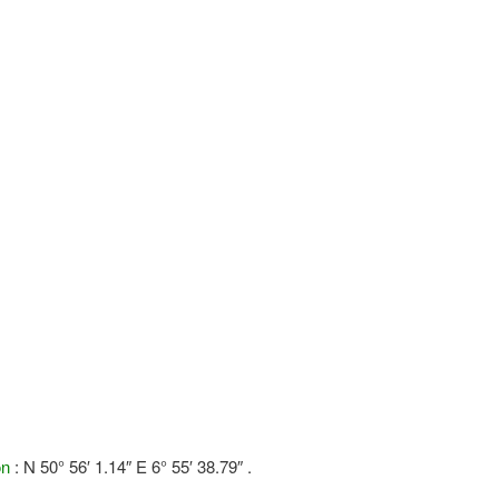
on
: N 50° 56′ 1.14″ E 6° 55′ 38.79″ .