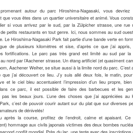
promenant autour du parc Hiroshima-Nagasaki, vous devriez 
 que vous êtes dans un quartier universitaire et animé. Vous const
lier si vous arrivez par le sud, par la Zülpicher strasse, une rue
de petits restaurants en tout genre. Ici, nous sommes au sud oues
. Le Hiroshima-Nagasaki Park fait partie d’une bande verte en for
gue de plusieurs kilomètres et sise, d’après ce que j’ai appris, 
es fortifications. Le parc pas très grand est limité au sud par l
 au nord par l’Aachener strasse. Un étang artificiel (et quasiment carr
m, Aachener Weiher, se situe aussi à la limite nord du parc. C’est
que j’ai découvert ce lieu. J’y suis allé deux fois, le matin, pour
ve et le ciel bleu accentuaient l’impression d’un lieu propre, bien
, dans ce parc, il est possible de faire des barbecues et les ge
nt pas les beaux jours. L’une des choses que j’ai appréciées au 
ark, c’est de pouvoir courir autant sur du plat que sur diverses p
amateurs de dénivelés!
u après la course, profitez de l’endroit, calme et apaisant. Ce
nt) hommage aux civils japonais victimes des deux bombes nucléai
u second conflit mondial. Près du lac, une tente avec des inscriptions 