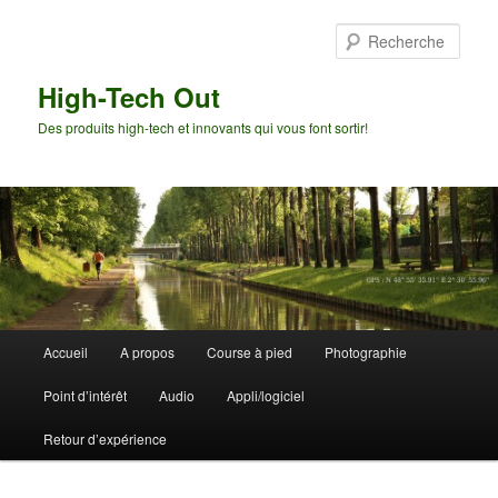
Aller
au
Rech
contenu
principal
High-Tech Out
Des produits high-tech et innovants qui vous font sortir!
Menu
Accueil
A propos
Course à pied
Photographie
principal
Point d’intérêt
Audio
Appli/logiciel
Retour d’expérience