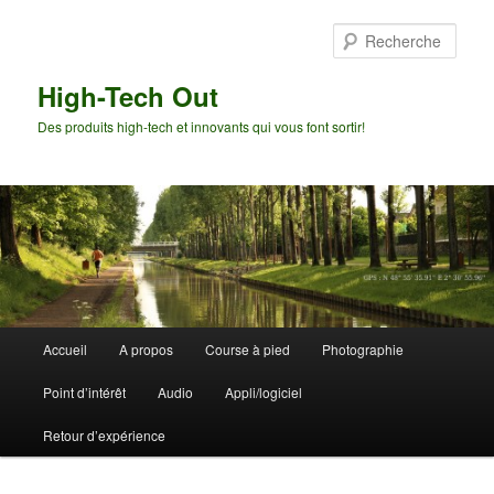
Aller
au
Rech
contenu
principal
High-Tech Out
Des produits high-tech et innovants qui vous font sortir!
Menu
Accueil
A propos
Course à pied
Photographie
principal
Point d’intérêt
Audio
Appli/logiciel
Retour d’expérience