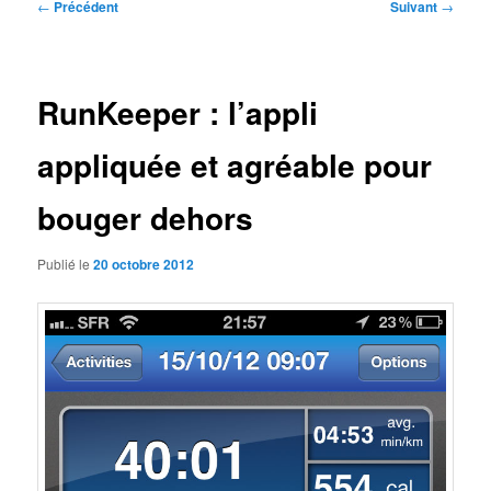
Navigation
←
Précédent
Suivant
→
des
articles
RunKeeper : l’appli
appliquée et agréable pour
bouger dehors
Publié le
20 octobre 2012