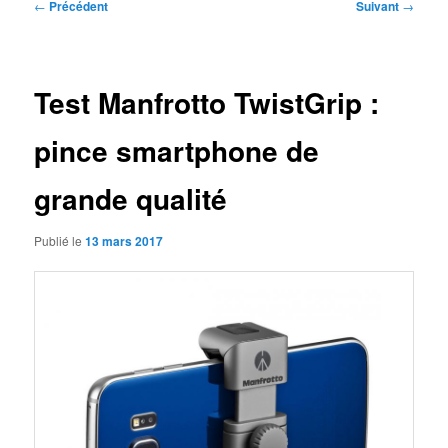
Navigation
←
Précédent
Suivant
→
des
articles
Test Manfrotto TwistGrip :
pince smartphone de
grande qualité
Publié le
13 mars 2017