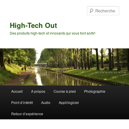
Aller
au
Rech
contenu
principal
High-Tech Out
Des produits high-tech et innovants qui vous font sortir!
Menu
Accueil
A propos
Course à pied
Photographie
principal
Point d’intérêt
Audio
Appli/logiciel
Retour d’expérience