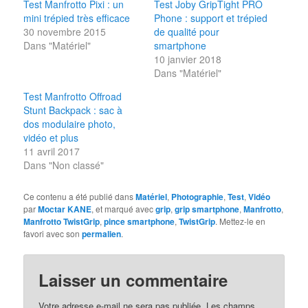
Test Manfrotto Pixi : un
Test Joby GripTight PRO
mini trépied très efficace
Phone : support et trépied
30 novembre 2015
de qualité pour
Dans "Matériel"
smartphone
10 janvier 2018
Dans "Matériel"
Test Manfrotto Offroad
Stunt Backpack : sac à
dos modulaire photo,
vidéo et plus
11 avril 2017
Dans "Non classé"
Ce contenu a été publié dans
Matériel
,
Photographie
,
Test
,
Vidéo
par
Moctar KANE
, et marqué avec
grip
,
grip smartphone
,
Manfrotto
,
Manfrotto TwistGrip
,
pince smartphone
,
TwistGrip
. Mettez-le en
favori avec son
permalien
.
Laisser un commentaire
Votre adresse e-mail ne sera pas publiée.
Les champs