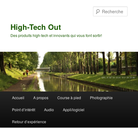
Aller
au
Rech
contenu
principal
High-Tech Out
Des produits high-tech et innovants qui vous font sortir!
Menu
Accueil
A propos
Course à pied
Photographie
principal
Point d’intérêt
Audio
Appli/logiciel
Retour d’expérience