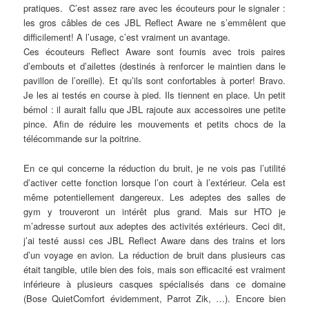
pratiques. C’est assez rare avec les écouteurs pour le signaler :
les gros câbles de ces JBL Reflect Aware ne s’emmêlent que
difficilement! A l’usage, c’est vraiment un avantage.
Ces écouteurs Reflect Aware sont fournis avec trois paires
d’embouts et d’ailettes (destinés à renforcer le maintien dans le
pavillon de l’oreille). Et qu’ils sont confortables à porter! Bravo.
Je les ai testés en course à pied. Ils tiennent en place. Un petit
bémol : il aurait fallu que JBL rajoute aux accessoires une petite
pince. Afin de réduire les mouvements et petits chocs de la
télécommande sur la poitrine.
En ce qui concerne la réduction du bruit, je ne vois pas l’utilité
d’activer cette fonction lorsque l’on court à l’extérieur. Cela est
même potentiellement dangereux. Les adeptes des salles de
gym y trouveront un intérêt plus grand. Mais sur HTO je
m’adresse surtout aux adeptes des activités extérieurs. Ceci dit,
j’ai testé aussi ces JBL Reflect Aware dans des trains et lors
d’un voyage en avion. La réduction de bruit dans plusieurs cas
était tangible, utile bien des fois, mais son efficacité est vraiment
inférieure à plusieurs casques spécialisés dans ce domaine
(Bose QuietComfort évidemment, Parrot Zik, …). Encore bien