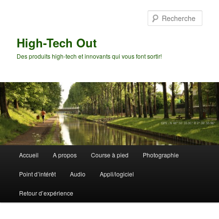
Aller
au
Rech
contenu
principal
High-Tech Out
Des produits high-tech et innovants qui vous font sortir!
Menu
Accueil
A propos
Course à pied
Photographie
principal
Point d’intérêt
Audio
Appli/logiciel
Retour d’expérience