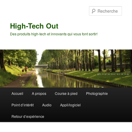
Aller
au
Rech
contenu
principal
High-Tech Out
Des produits high-tech et innovants qui vous font sortir!
Menu
Accueil
A propos
Course à pied
Photographie
principal
Point d’intérêt
Audio
Appli/logiciel
Retour d’expérience