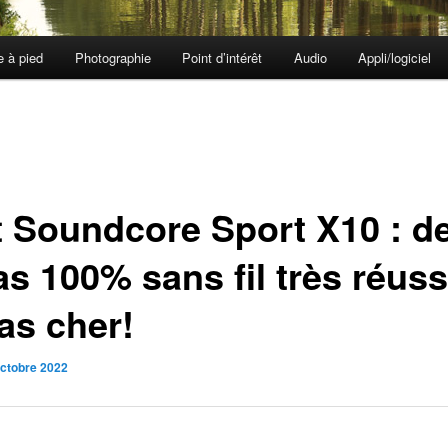
e à pied
Photographie
Point d’intérêt
Audio
Appli/logiciel
t Soundcore Sport X10 : d
as 100% sans fil très réuss
as cher!
octobre 2022