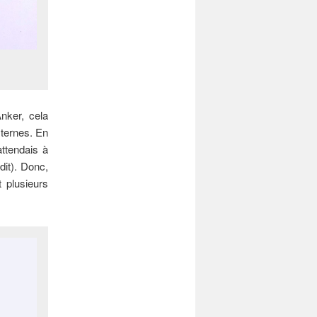
nker, cela
xternes. En
ttendais à
dit). Donc,
 plusieurs