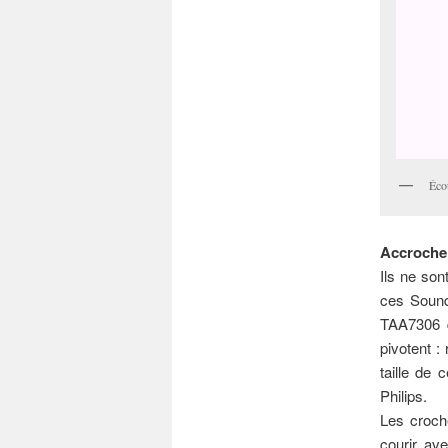
Éco
Accroche
Ils ne son
ces Sound
TAA7306 q
pivotent :
taille de 
Philips.
Les croche
courir ave