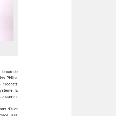
t le cas de
es Philips
s crochets
système, la
 concurrent
ant d’aller
lace, s’ils