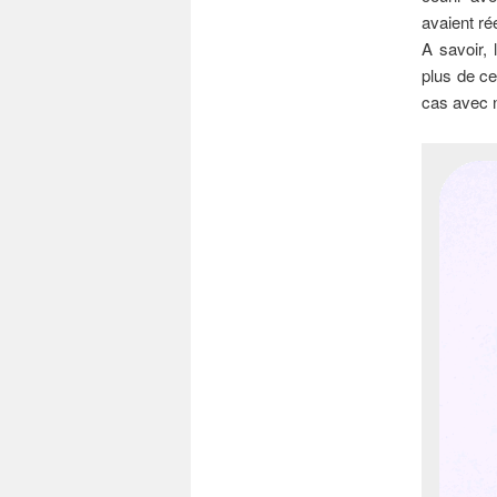
avaient rée
A savoir,
plus de ce
cas avec n