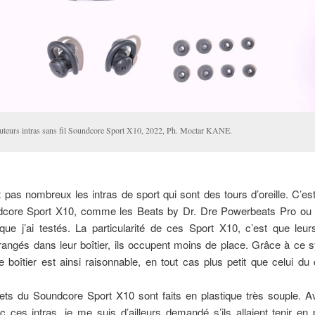
uteurs intras sans fil Soundcore Sport X10, 2022, Ph. Moctar KANE.
t pas nombreux les intras de sport qui sont des tours d’oreille. C’es
core Sport X10, comme les Beats by Dr. Dre Powerbeats Pro ou l
ue j’ai testés. La particularité de ces Sport X10, c’est que leur
 rangés dans leur boîtier, ils occupent moins de place. Grâce à ce 
ce boîtier est ainsi raisonnable, en tout cas plus petit que celui du
ts du Soundcore Sport X10 sont faits en plastique très souple. Av
c ces intras, je me suis d’ailleurs demandé s’ils allaient tenir en p