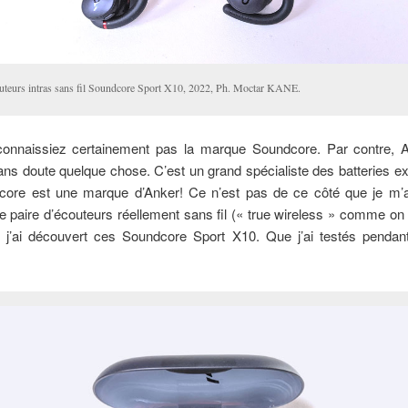
uteurs intras sans fil Soundcore Sport X10, 2022, Ph. Moctar KANE.
onnaissiez certainement pas la marque Soundcore. Par contre, A
ans doute quelque chose. C’est un grand spécialiste des batteries e
dcore est une marque d’Anker! Ce n’est pas de ce côté que je m’a
e paire d’écouteurs réellement sans fil (« true wireless » comme on 
, j’ai découvert ces Soundcore Sport X10. Que j’ai testés pendant