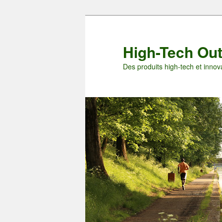
Aller
au
contenu
High-Tech Ou
principal
Des produits high-tech et innova