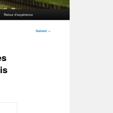
Retour d’expérience
Suivant
→
es
is