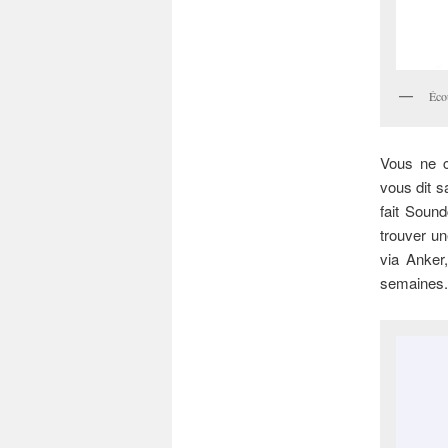
Éco
Vous ne c
vous dit s
fait Soun
trouver un
via Anker
semaines.