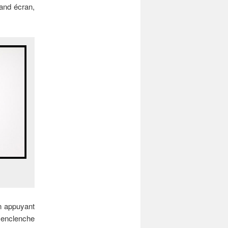
grand écran,
n appuyant
g enclenche