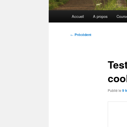
Menu
Accueil
A propos
Cours
principal
Navigation
←
Précédent
des
articles
Tes
coo
Publié le
9 f