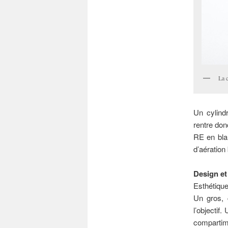
La 
Un cylind
rentre do
RE en bla
d’aératio
Design e
Esthétique
Un gros, c
l’objectif
compartim