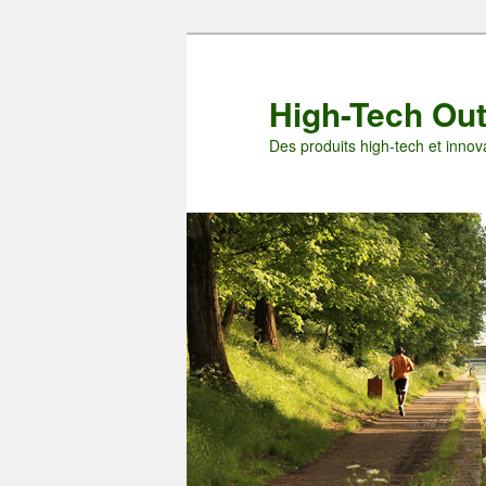
Aller
au
contenu
High-Tech Ou
principal
Des produits high-tech et innova