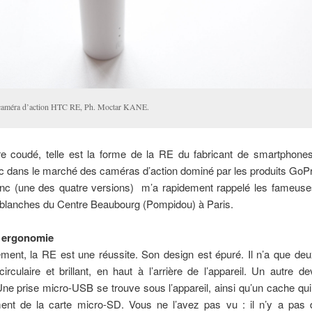
caméra d’action HTC RE, Ph. Moctar KANE.
re coudé, telle est la forme de la RE du fabricant de smartphone
nc dans le marché des caméras d’action dominé par les produits GoP
nc (une des quatre versions) m’a rapidement rappelé les fameus
n blanches du Centre Beaubourg (Pompidou) à Paris.
t ergonomie
ment, la RE est une réussite. Son design est épuré. Il n’a que de
irculaire et brillant, en haut à l’arrière de l’appareil. Un autre d
. Une prise micro-USB se trouve sous l’appareil, ainsi qu’un cache qui
ent de la carte micro-SD. Vous ne l’avez pas vu : il n’y a pas 