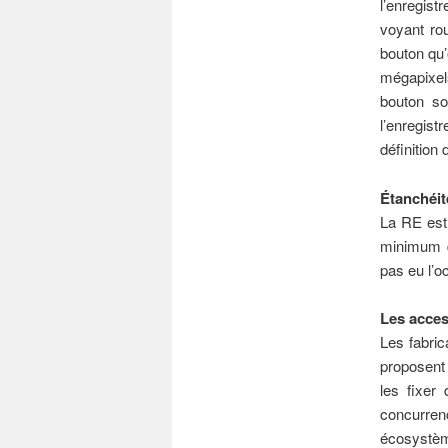
l’enregis
voyant ro
bouton qu’
mégapixels
bouton sou
l’enregist
définition
Étanchéit
La RE est 
minimum d
pas eu l’o
Les acces
Les fabri
proposent 
les fixer
concurre
écosystèm