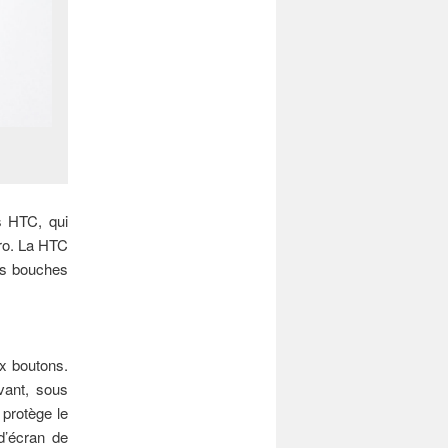
s HTC, qui
ro. La HTC
es bouches
ux boutons.
evant, sous
 protège le
d’écran de