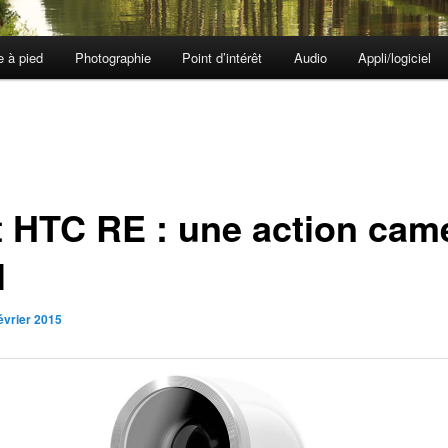
e à pied
Photographie
Point d’intérêt
Audio
Appli/logiciel
t HTC RE : une action cam
l
évrier 2015