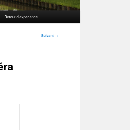
Retour d’expérience
Suivant
→
éra