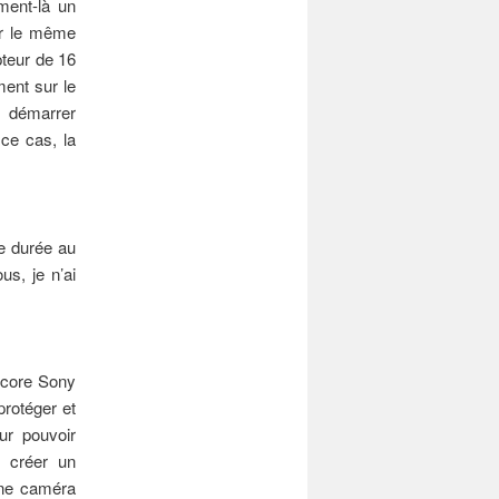
ment-là un
ur le même
pteur de 16
ment sur le
ur démarrer
 ce cas, la
ne durée au
s, je n’ai
ncore Sony
protéger et
ur pouvoir
à créer un
une caméra