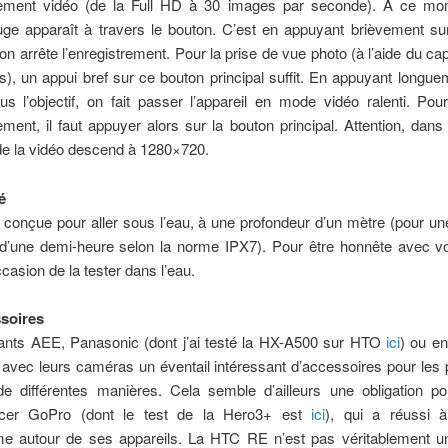
trement vidéo (de la Full HD à 30 images par seconde). A ce mo
uge apparaît à travers le bouton. C’est en appuyant brièvement s
on arrête l’enregistrement. Pour la prise de vue photo (à l’aide du ca
), un appui bref sur ce bouton principal suffit. En appuyant longue
s l’objectif, on fait passer l’appareil en mode vidéo ralenti. Po
rement, il faut appuyer alors sur la bouton principal. Attention, dans
 de la vidéo descend à 1280×720.
é
conçue pour aller sous l’eau, à une profondeur d’un mètre (pour u
’une demi-heure selon la norme IPX7). Pour être honnête avec vou
ccasion de la tester dans l’eau.
soires
cants AEE, Panasonic (dont j’ai testé la HX-A500 sur HTO
ici
) ou e
avec leurs caméras un éventail intéressant d’accessoires pour les 
 de différentes manières. Cela semble d’ailleurs une obligation po
ncer GoPro (dont le test de la Hero3+ est
ici
), qui a réussi 
e autour de ses appareils. La HTC RE n’est pas véritablement 