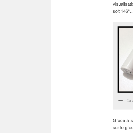
visualisati
soit 146°
La 
Grâce à s
sur le gro