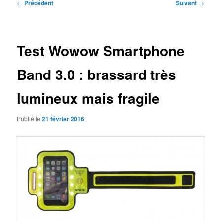
Navigation
←
Précédent
Suivant
→
des
articles
Test Wowow Smartphone
Band 3.0 : brassard très
lumineux mais fragile
Publié le
21 février 2016