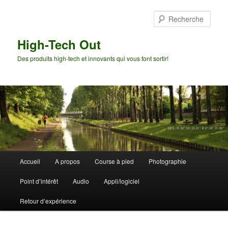
Aller
au
Rech
contenu
principal
High-Tech Out
Des produits high-tech et innovants qui vous font sortir!
Menu
Accueil
A propos
Course à pied
Photographie
principal
Point d’intérêt
Audio
Appli/logiciel
Retour d’expérience