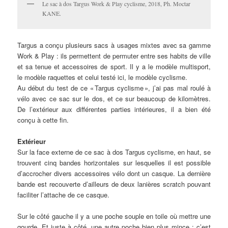
Le sac à dos Targus Work & Play cyclisme, 2018, Ph. Moctar
KANE.
Targus a conçu plusieurs sacs à usages mixtes avec sa gamme
Work & Play : ils permettent de permuter entre ses habits de ville
et sa tenue et accessoires de sport. Il y a le modèle multisport,
le modèle raquettes et celui testé ici, le modèle cyclisme.
Au début du test de ce « Targus cyclisme », j’ai pas mal roulé à
vélo avec ce sac sur le dos, et ce sur beaucoup de kilomètres.
De l’extérieur aux différentes parties intérieures, il a bien été
conçu à cette fin.
Extérieur
Sur la face externe de ce sac à dos Targus cyclisme, en haut, se
trouvent cinq bandes horizontales sur lesquelles il est possible
d’accrocher divers accessoires vélo dont un casque. La dernière
bande est recouverte d’ailleurs de deux lanières scratch pouvant
faciliter l’attache de ce casque.
Sur le côté gauche il y a une poche souple en toile où mettre une
gourde. Et juste à côté, une autre poche bien plus mince : c’est