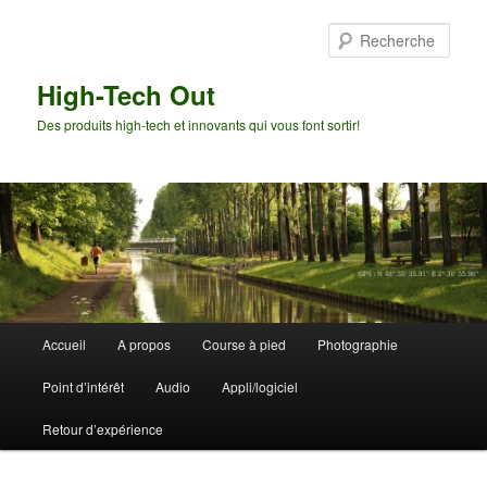
Aller
au
Rech
contenu
principal
High-Tech Out
Des produits high-tech et innovants qui vous font sortir!
Menu
Accueil
A propos
Course à pied
Photographie
principal
Point d’intérêt
Audio
Appli/logiciel
Retour d’expérience