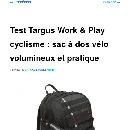
Navigation
←
Précédent
Suivant
→
des
articles
Test Targus Work & Play
cyclisme : sac à dos vélo
volumineux et pratique
Publié le
20 novembre 2018