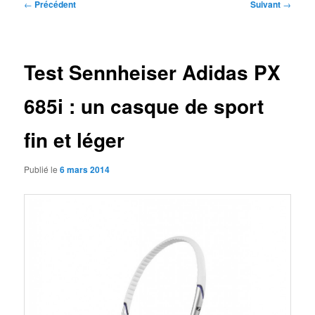
Navigation
←
Précédent
Suivant
→
des
articles
Test Sennheiser Adidas PX
685i : un casque de sport
fin et léger
Publié le
6 mars 2014