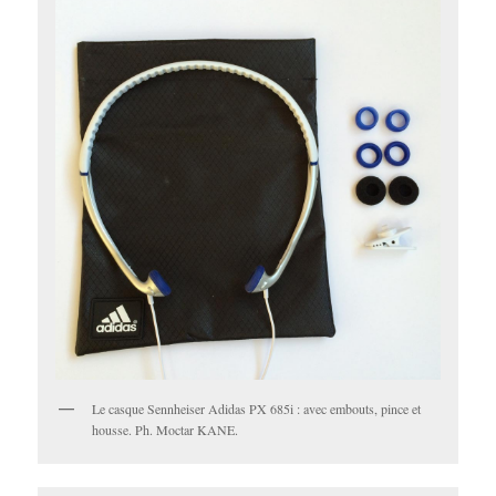
Le casque Sennheiser Adidas PX 685i : avec embouts, pince et
housse. Ph. Moctar KANE.