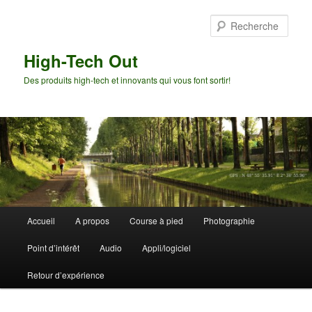
Aller
au
Rech
contenu
principal
High-Tech Out
Des produits high-tech et innovants qui vous font sortir!
Menu
Accueil
A propos
Course à pied
Photographie
principal
Point d’intérêt
Audio
Appli/logiciel
Retour d’expérience