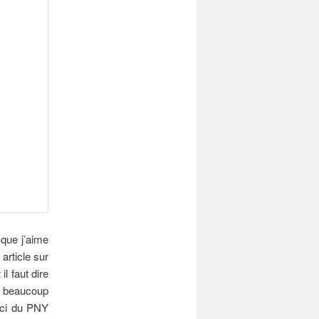
 que j’aime
article sur
l faut dire
s beaucoup
s-ci du PNY