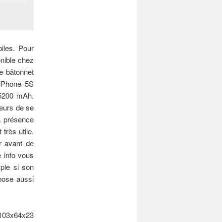
les. Pour
onible chez
e bâtonnet
 iPhone 5S
n 5200 mAh.
leurs de se
la présence
très utile.
r avant de
e info vous
ple si son
pose aussi
 103x64x23