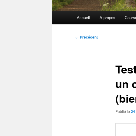
Menu
Accueil
A propos
Cours
principal
Navigation
←
Précédent
des
articles
Tes
un 
(bie
Publié le
24