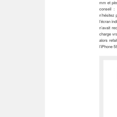
mm et pèse
conseil :
n’hésitez 
l’écran i
n’avait r
charge vra
alors refa
l’iPhone 