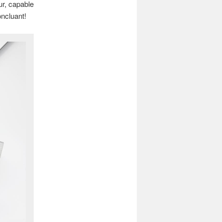
ur, capable
oncluant!