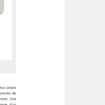
eux prises
fonction de
rente. Une
harge d’un