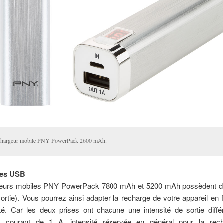
chargeur mobile PNY PowerPack 2600 mAh.
ses USB
eurs mobiles PNY PowerPack 7800 mAh et 5200 mAh possèdent d
rtie). Vous pourrez ainsi adapter la recharge de votre appareil en 
té. Car les deux prises ont chacune une intensité de sortie diffé
n courant de 1 A, intensité réservée en général pour la rec