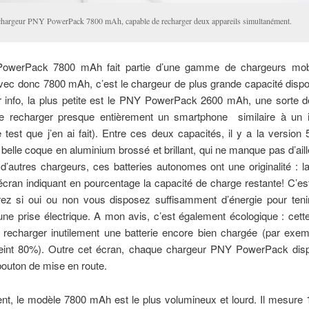
chargeur PNY PowerPack 7800 mAh, capable de recharger deux appareils simultanément.
owerPack 7800 mAh fait partie d’une gamme de chargeurs mobi
 avec donc 7800 mAh, c’est le chargeur de plus grande capacité disp
 info, la plus petite est le PNY PowerPack 2600 mAh, une sorte d
e recharger presque entièrement un smartphone similaire à un
e test que j’en ai fait). Entre ces deux capacités, il y a la versio
 belle coque en aluminium brossé et brillant, qui ne manque pas d’ail
 d’autres chargeurs, ces batteries autonomes ont une originalité : 
 écran indiquant en pourcentage la capacité de charge restante! C’est 
ez si oui ou non vous disposez suffisamment d’énergie pour teni
une prise électrique. A mon avis, c’est également écologique : cett
e recharger inutilement une batterie encore bien chargée (par exem
teint 80%). Outre cet écran, chaque chargeur PNY PowerPack dis
 bouton de mise en route.
t, le modèle 7800 mAh est le plus volumineux et lourd. Il mesure