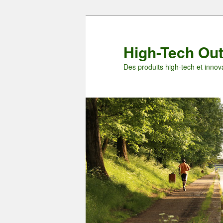
Aller
au
contenu
High-Tech Ou
principal
Des produits high-tech et innova