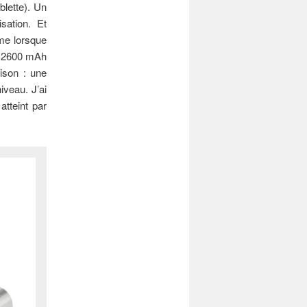
blette). Un
sation. Et
ême lorsque
k 2600 mAh
ison : une
iveau. J’ai
atteint par