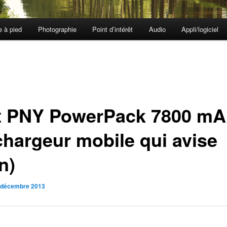
e à pied
Photographie
Point d’intérêt
Audio
Appli/logiciel
t PNY PowerPack 7800 mA
chargeur mobile qui avise
n)
 décembre 2013