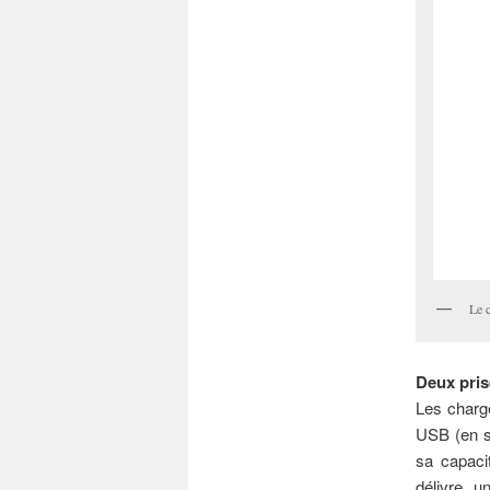
Le 
Deux pri
Les charg
USB (en so
sa capaci
délivre u