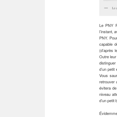
Le 
Le PNY P
l’instant,
PNY. Pour
capable d
(d’après l
Outre leur
distinguer
d’un petit
Vous saur
retrouver 
évitera d
niveau at
d’un petit
Évidemmen