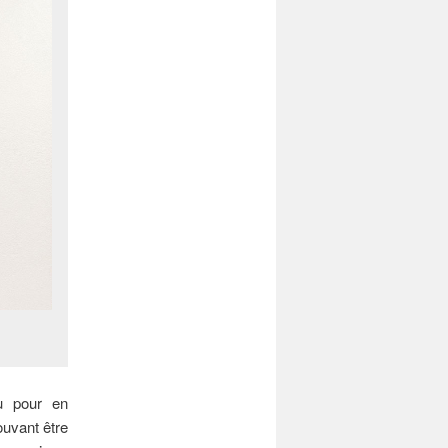
u pour en
ouvant être