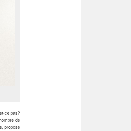
est-ce pas?
r nombre de
as, propose