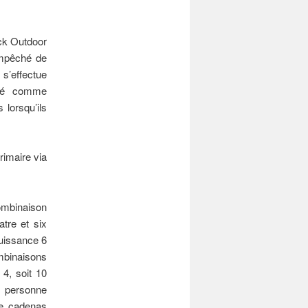
ock Outdoor
empêché de
 s’effectue
nté comme
lorsqu’ils
rimaire via
combinaison
tre et six
puissance 6
binaisons
4, soit 10
e personne
ce cadenas