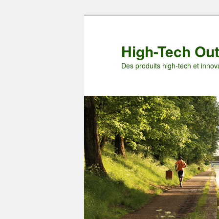
Aller
au
contenu
High-Tech Ou
principal
Des produits high-tech et innova