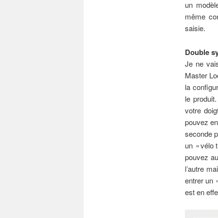
un modèle 
même conç
saisie.
Double s
Je ne vais
Master Loc
la configu
le produit
votre doig
pouvez enr
seconde pe
un « vélo 
pouvez aus
l’autre ma
entrer un 
est en eff