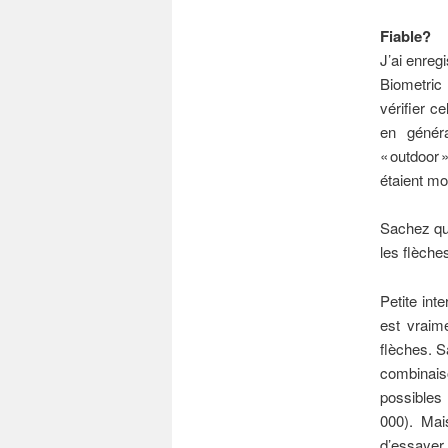
Fiable?
J’ai enreg
Biometric
vérifier c
en génér
« outdoor
étaient mou
Sachez que
les flèches
Petite int
est vraim
flèches. S
combinai
possibles
000). Mai
d’essayer