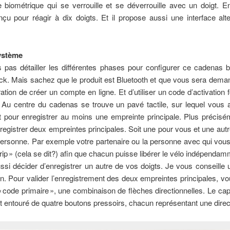
biométrique qui se verrouille et se déverrouille avec un doigt. En 
u pour réagir à dix doigts. Et il propose aussi une interface alte
ystème
 pas détailler les différentes phases pour configurer ce cadenas 
k. Mais sachez que le produit est Bluetooth et que vous sera dema
ration de créer un compte en ligne. Et d’utiliser un code d’activation 
. Au centre du cadenas se trouve un pavé tactile, sur lequel vous 
t pour enregistrer au moins une empreinte principale. Plus précis
egistrer deux empreintes principales. Soit une pour vous et une aut
rsonne. Par exemple votre partenaire ou la personne avec qui vous 
trip » (cela se dit?) afin que chacun puisse libérer le vélo indépenda
si décider d’enregistrer un autre de vos doigts. Je vous conseille 
in. Pour valider l’enregistrement des deux empreintes principales, v
« code primaire », une combinaison de flèches directionnelles. Le capt
et entouré de quatre boutons pressoirs, chacun représentant une direc