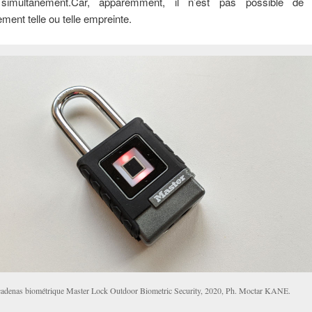
 simultanément.Car, apparemment, il n’est pas possible de 
ement telle ou telle empreinte.
cadenas biométrique Master Lock Outdoor Biometric Security, 2020, Ph. Moctar KANE.