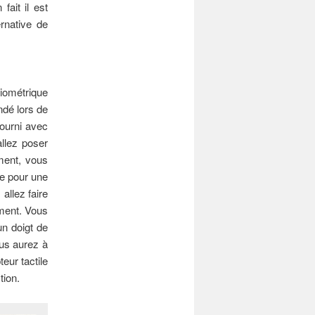
fait il est
rnative de
biométrique
ndé lors de
fourni avec
allez poser
ément, vous
re pour une
allez faire
mment. Vous
un doigt de
ous aurez à
eur tactile
tion.