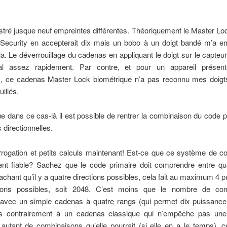
istré jusque neuf empreintes différentes. Théoriquement le Master L
 Security en accepterait dix mais un bobo à un doigt bandé m’a 
ela. Le déverrouillage du cadenas en appliquant le doigt sur le capteur
al assez rapidement. Par contre, et pour un appareil prése
 », ce cadenas Master Lock biométrique n’a pas reconnu mes doigts 
illés.
 dans ce cas-là il est possible de rentrer la combinaison du code p
 directionnelles.
errogation et petits calculs maintenant! Est-ce que ce système de 
ent fiable? Sachez que le code primaire doit comprendre entre qua
achant qu’il y a quatre directions possibles, cela fait au maximum 4 
sons possibles, soit 2048. C’est moins que le nombre de com
 avec un simple cadenas à quatre rangs (qui permet dix puissance 
s contrairement à un cadenas classique qui n’empêche pas un
 autant de combinaisons qu’elle pourrait (si elle en a le temps), 