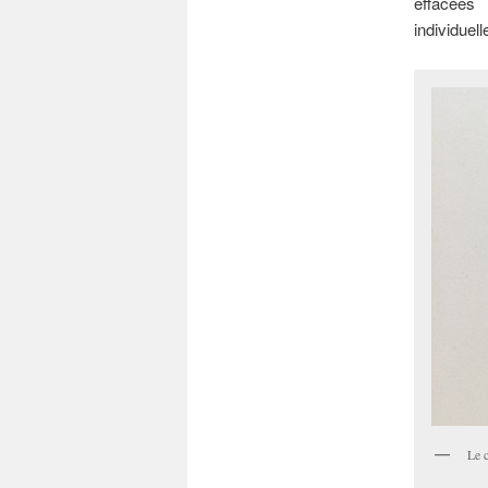
effacées
individuell
Le 