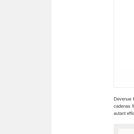
Devenue b
cadenas Ma
autant effi