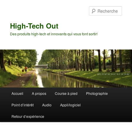
Aller
au
Rech
contenu
principal
High-Tech Out
Des produits high-tech et innovants qui vous font sortir!
Menu
Accueil
A propos
Course à pied
Photographie
principal
Point d’intérêt
Audio
Appli/logiciel
Retour d’expérience