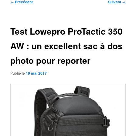
Navigation
←
Précédent
Suivant
→
des
articles
Test Lowepro ProTactic 350
AW : un excellent sac à dos
photo pour reporter
Publié le
19 mai 2017