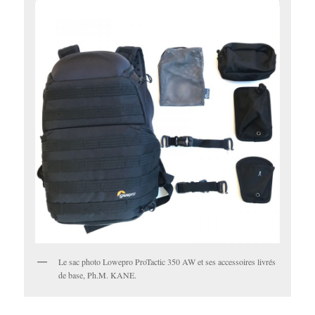
Le sac photo Lowepro ProTactic 350 AW et ses accessoires livrés
de base, Ph.M. KANE.