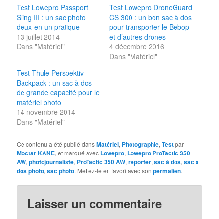
Test Lowepro Passport
Test Lowepro DroneGuard
Sling III : un sac photo
CS 300 : un bon sac à dos
deux-en-un pratique
pour transporter le Bebop
13 juillet 2014
et d’autres drones
Dans "Matériel"
4 décembre 2016
Dans "Matériel"
Test Thule Perspektiv
Backpack : un sac à dos
de grande capacité pour le
matériel photo
14 novembre 2014
Dans "Matériel"
Ce contenu a été publié dans
Matériel
,
Photographie
,
Test
par
Moctar KANE
, et marqué avec
Lowepro
,
Lowepro ProTactic 350
AW
,
photojournaliste
,
ProTactic 350 AW
,
reporter
,
sac à dos
,
sac à
dos photo
,
sac photo
. Mettez-le en favori avec son
permalien
.
Laisser un commentaire