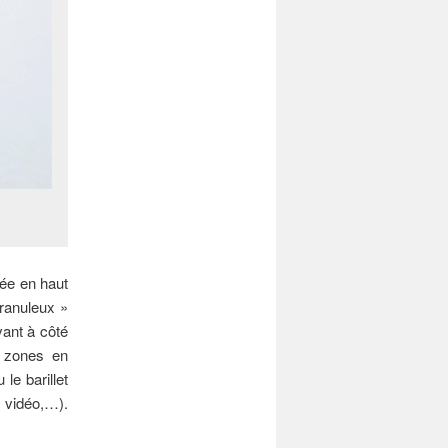
uée en haut
granuleux »
vant à côté
s zones en
 le barillet
, vidéo,…).