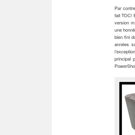
Par contre
fait TOC!
version m
une honnêt
bien fini 
années sa
l’exceptio
principal 
PowerShot 