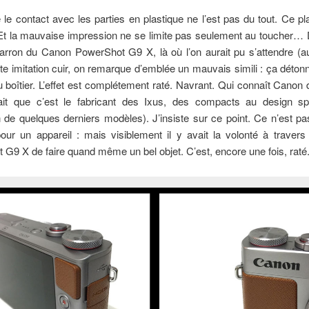
 le contact avec les parties en plastique ne l’est pas du tout. Ce pl
 Et la mauvaise impression ne se limite pas seulement au toucher… 
arron du Canon PowerShot G9 X, là où l’on aurait pu s’attendre (a
e imitation cuir, on remarque d’emblée un mauvais simili : ça déton
du boîtier. L’effet est complétement raté. Navrant. Qui connaît Canon
it que c’est le fabricant des Ixus, des compacts au design sp
n de quelques derniers modèles). J’insiste sur ce point. Ce n’est pas
pour un appareil : mais visiblement il y avait la volonté à trave
G9 X de faire quand même un bel objet. C’est, encore une fois, raté