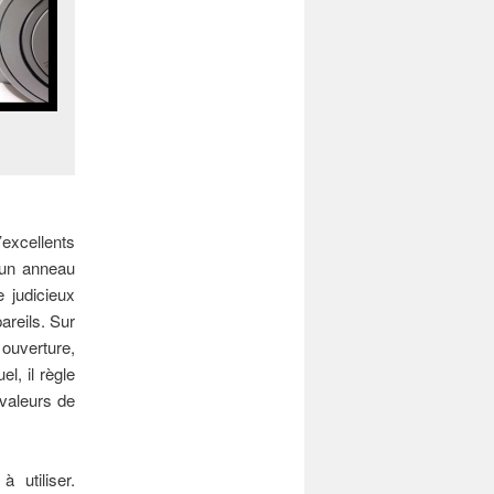
’excellents
’un anneau
e judicieux
areils. Sur
 ouverture,
l, il règle
 valeurs de
à utiliser.