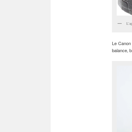
L’a
Le Canon 
balance, b