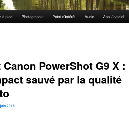
e à pied
Photographie
Point d’intérêt
Audio
Appli/logiciel
t Canon PowerShot G9 X :
pact sauvé par la qualité
to
juin 2016