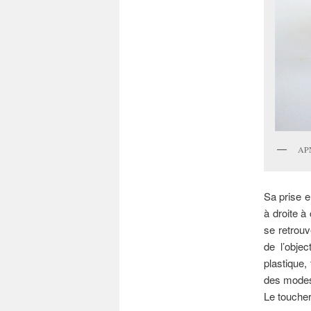
APN
Sa prise e
à droite à
se retrouv
de l’obje
plastique, 
des modes 
Le touche