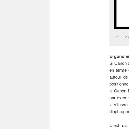
Le 
Ergonomie
Si Canon a
en terme 
autour de 
positionne
le Canon P
par exempl
la vitesse
diaphragme 
C’est d’ai