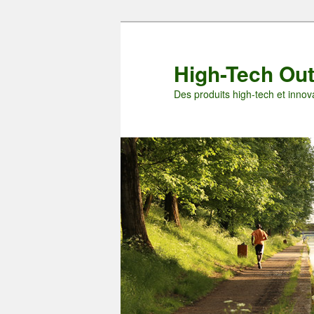
Aller
au
contenu
High-Tech Ou
principal
Des produits high-tech et innova