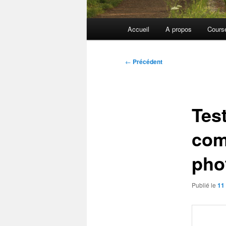
Menu
Accueil
A propos
Cours
principal
Navigation
←
Précédent
des
articles
Tes
com
pho
Publié le
11 