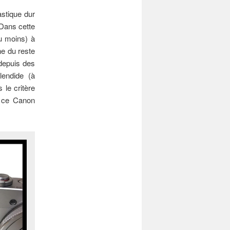
astique dur
Dans cette
u moins) à
ne du reste
 depuis des
lendide (à
 le critère
rs ce Canon
.