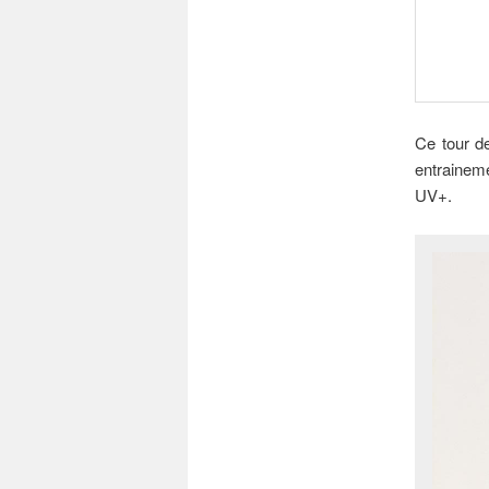
Ce tour d
entraineme
UV+.