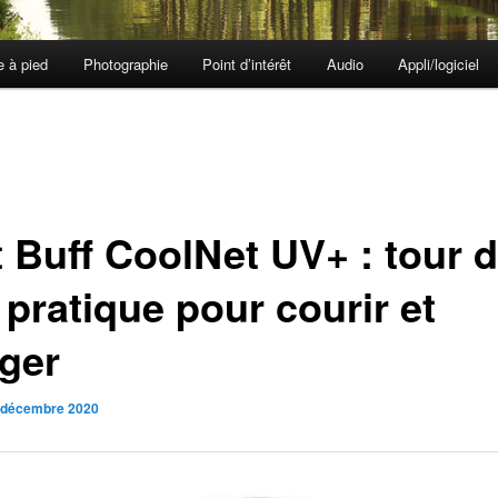
e à pied
Photographie
Point d’intérêt
Audio
Appli/logiciel
t Buff CoolNet UV+ : tour 
 pratique pour courir et
ger
 décembre 2020