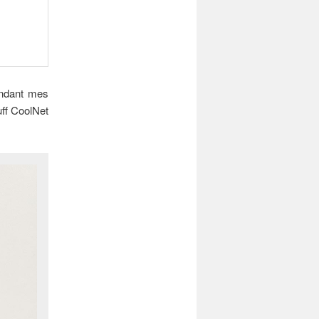
endant mes
uff CoolNet