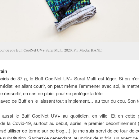
tour de cou Buff CoolNet UV+ Sural Multi, 2020, Ph. Moctar KANE.
rain
oids de 37 g, le Buff CoolNet UV+ Sural Multi est léger. Si on n’e
édiat, en allant courir, on peut même l’emmener avec soi, le mett
e ressortir, en cas de pluie, pour se protéger la tête.
 avec ce Buff en le laissant tout simplement… au tour du cou. Son 
isé aussi le Buff CoolNet UV+ au quotidien, en ville. Et en cette 
e la Covid-19, surtout au début, après le premier déconfinement (
sé utiliser ce terme sur ce blog…), je me suis servi de ce tour d
substitution. Sachez-le cependant, au moins deux fois, un agent de 