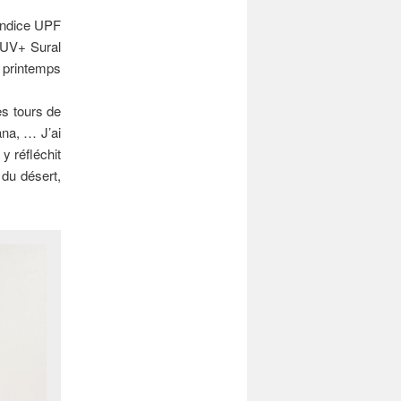
 indice UPF
 UV+ Sural
e printemps
es tours de
ana, … J’ai
y réfléchit
 du désert,