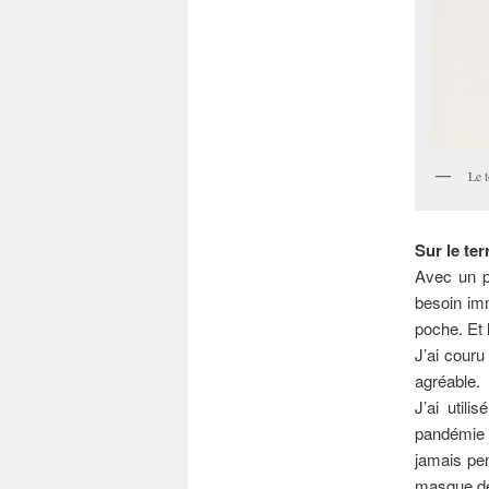
Le 
Sur le ter
Avec un p
besoin imm
poche. Et l
J’ai couru
agréable.
J’ai util
pandémie d
jamais pen
masque de 