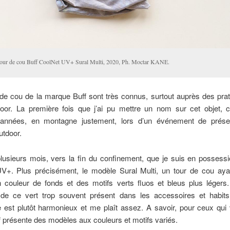
tour de cou Buff CoolNet UV+ Sural Multi, 2020, Ph. Moctar KANE.
de cou de la marque Buff sont très connus, surtout auprès des pra
door. La première fois que j’ai pu mettre un nom sur cet objet, c’
 années, en montagne justement, lors d’un événement de prése
utdoor.
plusieurs mois, vers la fin du confinement, que je suis en possess
V+. Plus précisément, le modèle Sural Multi, un tour de cou aya
n couleur de fonds et des motifs verts fluos et bleus plus légers.
de ce vert trop souvent présent dans les accessoires et habits
 est plutôt harmonieux et me plaît assez. A savoir, pour ceux qui
f présente des modèles aux couleurs et motifs variés.