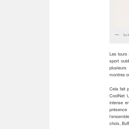
Le 
Les tours 
sport out
plusieurs
montres o
Cela fait 
CoolNet U
intense e
présence 
l’ensemble
choix, Buf