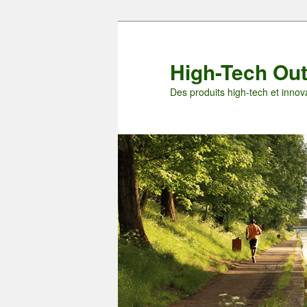
Aller
au
contenu
High-Tech Ou
principal
Des produits high-tech et innova