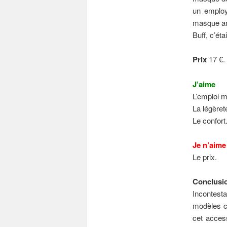
un employ
masque an
Buff, c’éta
Prix
17 €.
J’aime
L’emploi m
La légèret
Le confort
Je n’aime
Le prix.
Conclusi
Incontesta
modèles ce
cet access