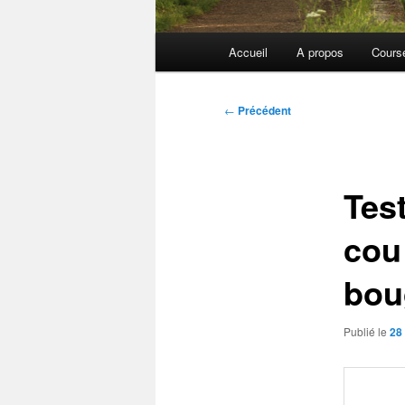
Menu
Accueil
A propos
Cours
principal
Navigation
←
Précédent
des
articles
Tes
cou
bou
Publié le
28