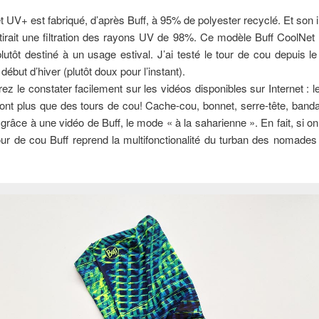
 UV+ est fabriqué, d’après Buff, à 95% de polyester recyclé. Et son
tirait une filtration des rayons UV de 98%. Ce modèle Buff CoolNet
plutôt destiné à un usage estival. J’ai testé le tour de cou depuis l
début d’hiver (plutôt doux pour l’instant).
ez le constater facilement sur les vidéos disponibles sur Internet : l
ont plus que des tours de cou! Cache-cou, bonnet, serre-tête, band
grâce à une vidéo de Buff, le mode « à la saharienne ». En fait, si on 
our de cou Buff reprend la multifonctionalité du turban des nomades