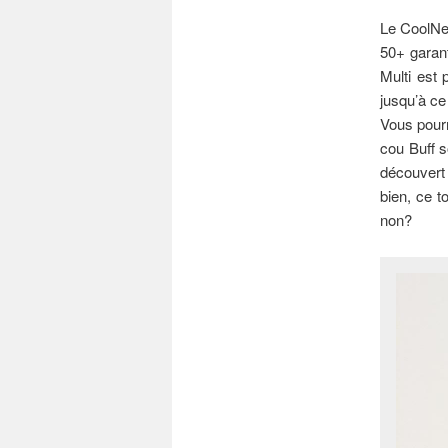
Le CoolNet
50+ garan
Multi est 
jusqu’à ce 
Vous pourr
cou Buff s
découvert 
bien, ce t
non?