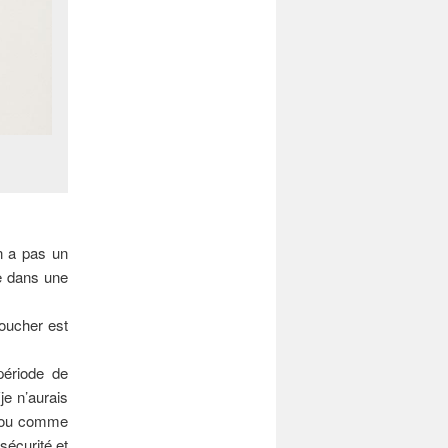
n a pas un
re dans une
toucher est
période de
je n’aurais
e cou comme
sécurité et