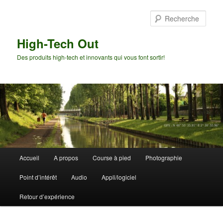
Aller
au
Rech
contenu
principal
High-Tech Out
Des produits high-tech et innovants qui vous font sortir!
Menu
Accueil
A propos
Course à pied
Photographie
principal
Point d’intérêt
Audio
Appli/logiciel
Retour d’expérience