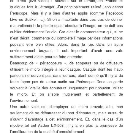
en direct (live video) : souvent sur le terrain, en France et
quelques fois à l’étranger. J’ai principalement utilisé l’application
Periscope. Mais il y a bien d’autres applis (comme Facebook
Live ou Busker, …). Si on a l’habitude dans ces cas de donner
(naturellement) la priorité quasi absolue à l’image, on ne doit pas
oublier évidemment l’audio. Car c’est le commentateur qui, si ce
n’est décrit, commente ou complète l’image par des informations
pouvant être bien utiles. Alors, dans la rue, dans un autre
environnement bruyant, il est important d’avoir une voix
suffisamment claire pour se faire entendre.
Beaucoup de « périscopeurs », de scopeurs ou de diffuseurs
utilisent le micro intégré à leur casque. Casque dont les haut-
parleurs ne servent pas dans ce cas, étant donné qu’il n’y a de
toute façon pas de retour audio sur Periscope. Donc on garde
souvent à l’oreille des écouteurs uniquement pour pouvoir utiliser
le micro. Et on s’isole inutilement et partiellement de
l’environnement.
Une autre voie est d’employer un micro cravate afin, non
seulement de se débarrasser du port d’écouteurs, mais aussi de
s’ouvrir d’avantage à cet environnement. Et, dans le cas d’un
modèle tel cet Azden EX-503i, il y a en plus la promesse de
l’amélioration de la qualité d’enregistrement.