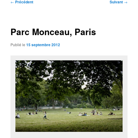
Navigation
←
Précédent
Suivant
→
des
articles
Parc Monceau, Paris
Publié le
15 septembre 2012