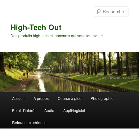
Aller
au
Rech
contenu
principal
High-Tech Out
Des produits high-tech et innovants qui vous font sortir!
Menu
Accueil
A propos
Course à pied
Photographie
principal
Point d’intérêt
Audio
Appli/logiciel
Retour d’expérience