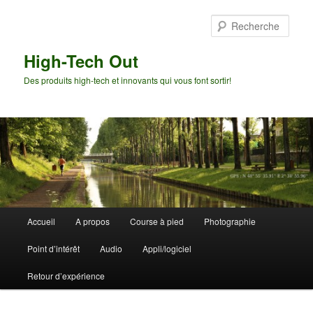
Aller
au
Rech
contenu
principal
High-Tech Out
Des produits high-tech et innovants qui vous font sortir!
Menu
Accueil
A propos
Course à pied
Photographie
principal
Point d’intérêt
Audio
Appli/logiciel
Retour d’expérience