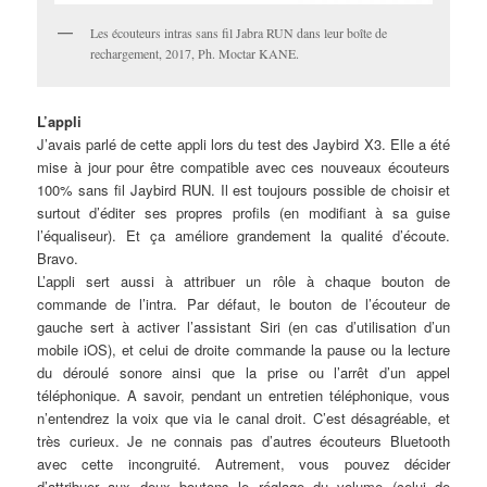
Les écouteurs intras sans fil Jabra RUN dans leur boîte de
rechargement, 2017, Ph. Moctar KANE.
L’appli
J’avais parlé de cette appli lors du test des Jaybird X3. Elle a été
mise à jour pour être compatible avec ces nouveaux écouteurs
100% sans fil Jaybird RUN. Il est toujours possible de choisir et
surtout d’éditer ses propres profils (en modifiant à sa guise
l’équaliseur). Et ça améliore grandement la qualité d’écoute.
Bravo.
L’appli sert aussi à attribuer un rôle à chaque bouton de
commande de l’intra. Par défaut, le bouton de l’écouteur de
gauche sert à activer l’assistant Siri (en cas d’utilisation d’un
mobile iOS), et celui de droite commande la pause ou la lecture
du déroulé sonore ainsi que la prise ou l’arrêt d’un appel
téléphonique. A savoir, pendant un entretien téléphonique, vous
n’entendrez la voix que via le canal droit. C’est désagréable, et
très curieux. Je ne connais pas d’autres écouteurs Bluetooth
avec cette incongruité. Autrement, vous pouvez décider
d’attribuer aux deux boutons le réglage du volume (celui de