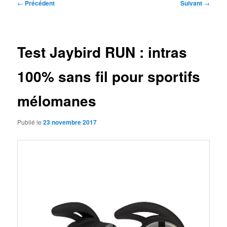
Navigation
←
Précédent
Suivant
→
des
articles
Test Jaybird RUN : intras
100% sans fil pour sportifs
mélomanes
Publié le
23 novembre 2017