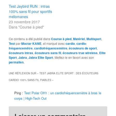
Test Jaybird RUN : intras
100% sans fil pour sportifs
mélomanes
23 novembre 2017
Dans "Course à pied"
Ce contenu a été publié dans
Course à pied
,
Matériel
,
Multisport
,
Test
par
Moctar KANE
, et marqué avec
cardio
,
cardio-
fréquencemètre
,
cardiofréquencemètre
,
écouteurs de sport
,
écouteurs intras
,
écouteurs sans fil
,
écouteurs true wireless
,
Elite
Sport
,
Jabra
,
Jabra Elite Sport
. Mettez-le en favori avec son
permalien
.
UNE RÉFLEXION SUR «
TEST JABRA ELITE SPORT : DES ÉCOUTEURS
CARDIO 100% SANS FIL FIABLES
»
Ping :
Test Polar OH1 : un cardiofréquencemètre à bras le
corps | High-Tech Out