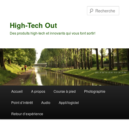
Aller
au
Rech
contenu
principal
High-Tech Out
Des produits high-tech et innovants qui vous font sortir!
Menu
Accueil
A propos
Course à pied
Photographie
principal
Point d’intérêt
Audio
Appli/logiciel
Retour d’expérience