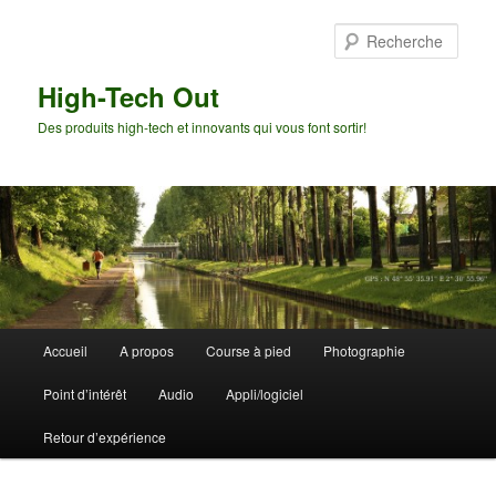
Aller
au
Rech
contenu
principal
High-Tech Out
Des produits high-tech et innovants qui vous font sortir!
Menu
Accueil
A propos
Course à pied
Photographie
principal
Point d’intérêt
Audio
Appli/logiciel
Retour d’expérience