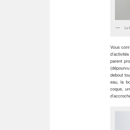
La 
Vous conn
d’activité
parent pro
(dépourvu 
debout tou
eau, la b
coque, un
d’accrocher