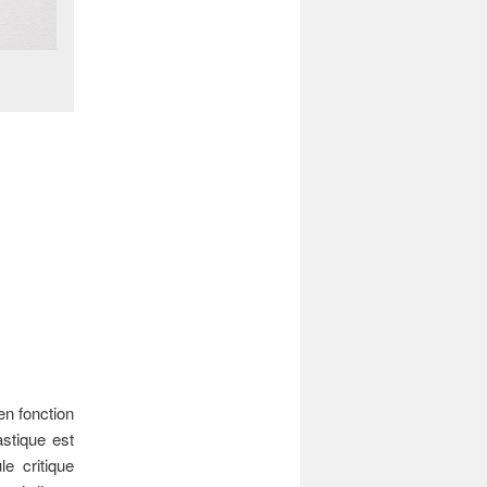
n fonction
astique est
e critique