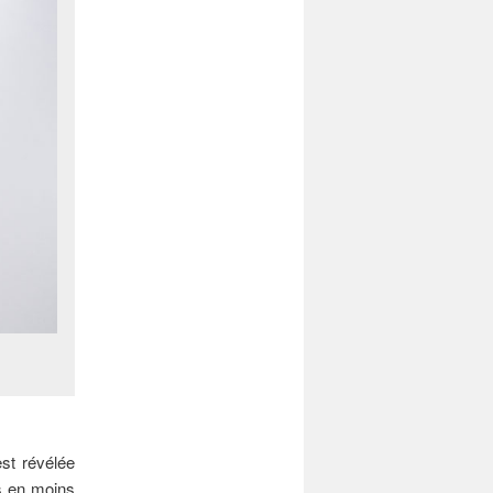
st révélée
ns en moins