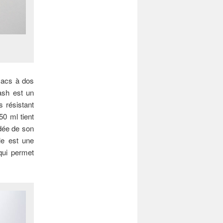
sacs à dos
tash est un
s résistant
50 ml tient
idée de son
le est une
qui permet