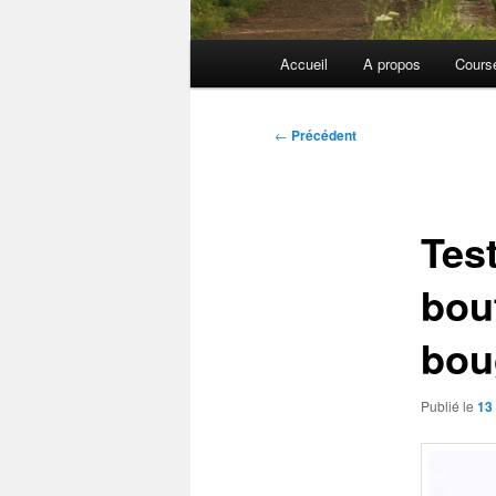
Menu
Accueil
A propos
Cours
principal
Navigation
←
Précédent
des
articles
Tes
bou
bou
Publié le
13