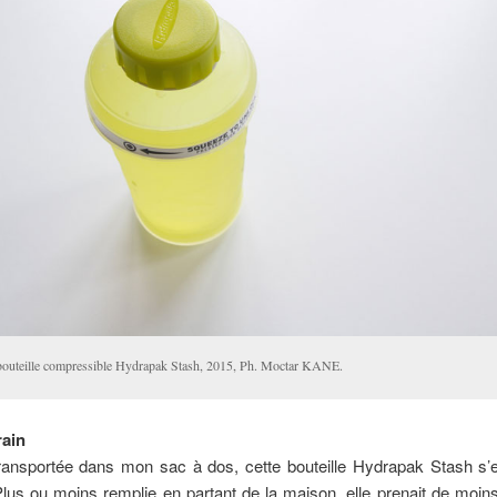
bouteille compressible Hydrapak Stash, 2015, Ph. Moctar KANE.
rain
ransportée dans mon sac à dos, cette bouteille Hydrapak Stash s’e
Plus ou moins remplie en partant de la maison, elle prenait de moi