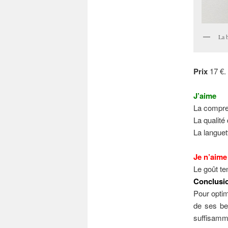
La 
Prix
17 €.
J’aime
La compres
La qualité 
La languet
Je n’aime
Le goût te
Conclusi
Pour opti
de ses bes
suffisamm