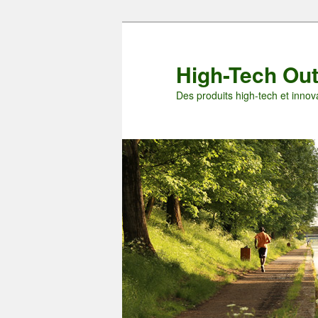
Aller
au
contenu
High-Tech Ou
principal
Des produits high-tech et innova