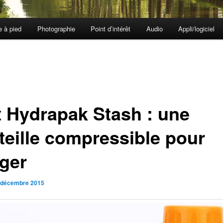
e à pied
Photographie
Point d’intérêt
Audio
Appli/logiciel
t Hydrapak Stash : une
teille compressible pour
ger
 décembre 2015